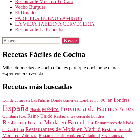
Restaurante Mi Casa Tu Casa
Vocho Burguer
El Dorado
PARRILLA BUENOS AMIGOS
LA VIEJA TABERNA CERVECERIA
Restaurante La Capocha
Buscar:
Recetas Fáciles de Cocina
Miles de recetas de cocina fáciles para que cocinar sea una
experiencia divertida.
Recetas más buscadas
en Londres
Dónde comer en Londres
Dónde comer en Las Palmas
EE. UU.
España
Provincia de Buenos Aires
México
Florida
Reino Unido
Quintana Roo
Restaurantes cerca de Londres
Restaurantes de Moda en Barcelona
Restaurantes de Moda
Restaurantes de Moda en Madrid
Restaurantes de
en Castellón
Moda en Valencia
Restaurantes de Moda en Valladolid
Restaurantes en