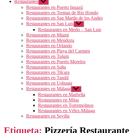
Restaurantes
Mostrar
el
Restaurantes en Puerto Iguazú
submenú
Restaurantes en Termas de Río Hondo
Restaurantes en San Martín de los Andes
Restaurantes en San Luis
Mostrar
el
Restaurantes en Merlo – San Luis
submenú
Restaurantes en Miami
Restaurantes en Mendoza
Restaurantes en Orlando
Restaurantes en Playa del Carmen
Restaurantes en Tulum
Restaurantes en Puerto Morelos
Restaurantes en Salta
Restaurantes en Tilcara
Restaurantes en Tandil
Restaurantes en Ushuaia
Restaurantes en Málaga
Mostrar
el
Restaurantes en Marbella
submenú
Restaurantes en Mijas
Restaurantes en Torremolinos
Restaurantes en Vélez-Málaga
Restaurantes en Sevilla
Etiqueta:
Pizzería Restaurante