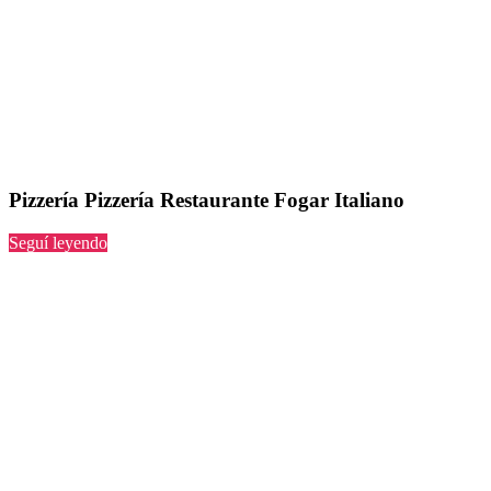
Pizzería Pizzería Restaurante Fogar Italiano
“Pizzería
Seguí leyendo
Restaurante
Fogar
Italiano”