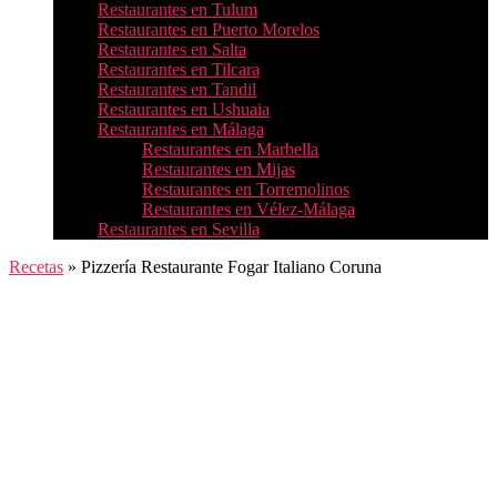
Restaurantes en Tulum
Restaurantes en Puerto Morelos
Restaurantes en Salta
Restaurantes en Tilcara
Restaurantes en Tandil
Restaurantes en Ushuaia
Restaurantes en Málaga
Restaurantes en Marbella
Restaurantes en Mijas
Restaurantes en Torremolinos
Restaurantes en Vélez-Málaga
Restaurantes en Sevilla
Recetas
»
Pizzería Restaurante Fogar Italiano Coruna