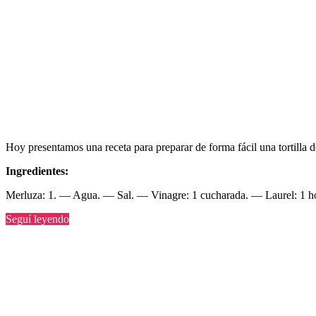
Hoy presentamos una receta para preparar de forma fácil una tortilla d
Ingredientes:
Merluza: 1. — Agua. — Sal. — Vinagre: 1 cucharada. — Laurel: 1 ho
“Tortilla
Seguí leyendo
de
merluza”