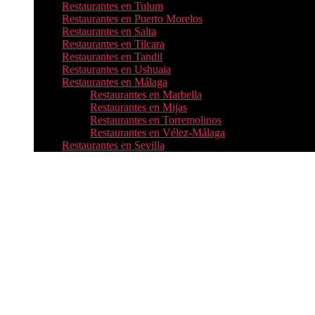
Restaurantes en Tulum
Restaurantes en Puerto Morelos
Restaurantes en Salta
Restaurantes en Tilcara
Restaurantes en Tandil
Restaurantes en Ushuaia
Restaurantes en Málaga
Restaurantes en Marbella
Restaurantes en Mijas
Restaurantes en Torremolinos
Restaurantes en Vélez-Málaga
Restaurantes en Sevilla