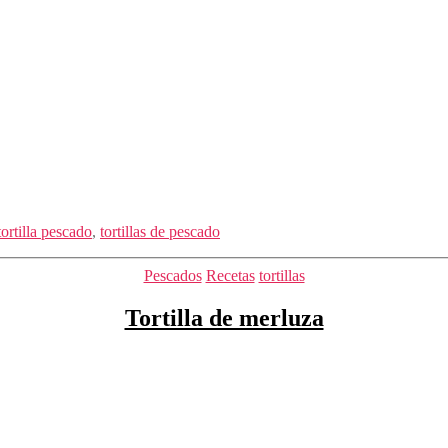
tortilla pescado
,
tortillas de pescado
Categorías
Pescados
Recetas
tortillas
Tortilla de merluza