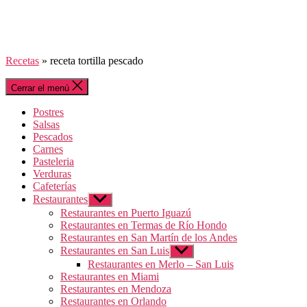
Recetas
»
receta tortilla pescado
Cerrar el menú
Postres
Salsas
Pescados
Carnes
Pasteleria
Verduras
Cafeterías
Restaurantes
Mostrar
el
Restaurantes en Puerto Iguazú
submenú
Restaurantes en Termas de Río Hondo
Restaurantes en San Martín de los Andes
Restaurantes en San Luis
Mostrar
el
Restaurantes en Merlo – San Luis
submenú
Restaurantes en Miami
Restaurantes en Mendoza
Restaurantes en Orlando