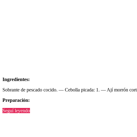
Ingredientes:
Sobrante de pescado cocido. — Cebolla picada: 1. — Ají morrón corta
Preparación:
“Tortilla
Seguí leyendo
de
pescado”