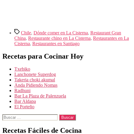
Etiquetas
Chile
,
Dónde comer en La Cisterna
,
Restaurant Gran
China
,
Restaurante chino en La Cisterna
,
Restaurantes en La
Cisterna
,
Restaurantes en Santiago
Recetas para Cocinar Hoy
Txebiko
Lanchonete Superdog
Takeria choki akumal
Anda Pidiendo Nomas
Radhuni
Bar La Plaza de Palenzuela
Bar Aldapa
El Porteño
Buscar:
Recetas Fáciles de Cocina