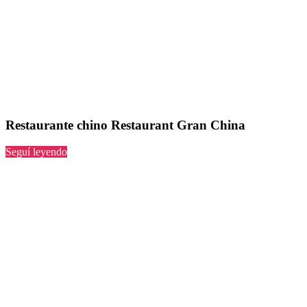
Restaurante chino Restaurant Gran China
“Restaurant
Seguí leyendo
Gran
China”