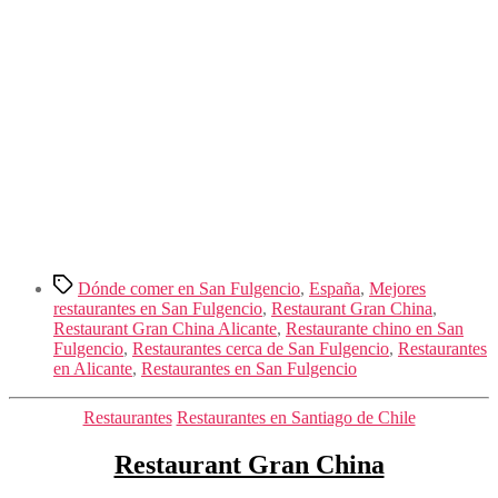
Etiquetas
Dónde comer en San Fulgencio
,
España
,
Mejores
restaurantes en San Fulgencio
,
Restaurant Gran China
,
Restaurant Gran China Alicante
,
Restaurante chino en San
Fulgencio
,
Restaurantes cerca de San Fulgencio
,
Restaurantes
en Alicante
,
Restaurantes en San Fulgencio
Categorías
Restaurantes
Restaurantes en Santiago de Chile
Restaurant Gran China