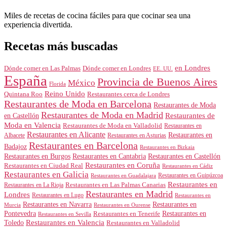
Miles de recetas de cocina fáciles para que cocinar sea una
experiencia divertida.
Recetas más buscadas
en Londres
Dónde comer en Londres
Dónde comer en Las Palmas
EE. UU.
España
Provincia de Buenos Aires
México
Florida
Reino Unido
Quintana Roo
Restaurantes cerca de Londres
Restaurantes de Moda en Barcelona
Restaurantes de Moda
Restaurantes de Moda en Madrid
Restaurantes de
en Castellón
Moda en Valencia
Restaurantes de Moda en Valladolid
Restaurantes en
Restaurantes en Alicante
Restaurantes en
Albacete
Restaurantes en Asturias
Restaurantes en Barcelona
Badajoz
Restaurantes en Bizkaia
Restaurantes en Burgos
Restaurantes en Cantabria
Restaurantes en Castellón
Restaurantes en Coruña
Restaurantes en Ciudad Real
Restaurantes en Cádiz
Restaurantes en Galicia
Restaurantes en Guipúzcoa
Restaurantes en Guadalajara
Restaurantes en
Restaurantes en Las Palmas Canarias
Restaurantes en La Rioja
Restaurantes en Madrid
Londres
Restaurantes en Lugo
Restaurantes en
Restaurantes en Navarra
Restaurantes en
Murcia
Restaurantes en Ourense
Restaurantes en
Pontevedra
Restaurantes en Tenerife
Restaurantes en Sevilla
Toledo
Restaurantes en Valencia
Restaurantes en Valladolid