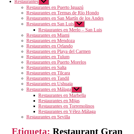
Restaurantes
Mostrar
el
Restaurantes en Puerto Iguazú
submenú
Restaurantes en Termas de Río Hondo
Restaurantes en San Martín de los Andes
Restaurantes en San Luis
Mostrar
el
Restaurantes en Merlo – San Luis
submenú
Restaurantes en Miami
Restaurantes en Mendoza
Restaurantes en Orlando
Restaurantes en Playa del Carmen
Restaurantes en Tulum
Restaurantes en Puerto Morelos
Restaurantes en Salta
Restaurantes en Tilcara
Restaurantes en Tandil
Restaurantes en Ushuaia
Restaurantes en Málaga
Mostrar
el
Restaurantes en Marbella
submenú
Restaurantes en Mijas
Restaurantes en Torremolinos
Restaurantes en Vélez-Málaga
Restaurantes en Sevilla
Etiqueta:
Restaurant Gran