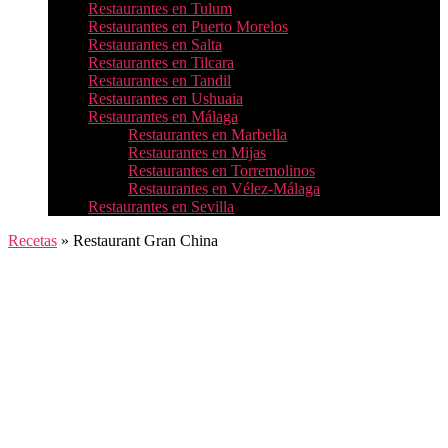
Restaurantes en Tulum
Restaurantes en Puerto Morelos
Restaurantes en Salta
Restaurantes en Tilcara
Restaurantes en Tandil
Restaurantes en Ushuaia
Restaurantes en Málaga
Restaurantes en Marbella
Restaurantes en Mijas
Restaurantes en Torremolinos
Restaurantes en Vélez-Málaga
Restaurantes en Sevilla
Recetas
»
Restaurant Gran China