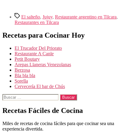
Etiquetas
El salteño
,
Jujuy
,
Restaurante argentino en Tilcara
,
Restaurantes en Tilcara
Recetas para Cocinar Hoy
El Trucador Del Priorato
Restaurante A Canle
Petit Boutary
Arepas Llaneras Venezolanas
Berzosa
Bla bla bla
Sorella
Cervecería El bar de Chús
Buscar:
Recetas Fáciles de Cocina
Miles de recetas de cocina fáciles para que cocinar sea una
experiencia divertida.