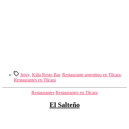
Etiquetas
Jujuy
,
Killa Resto Bar
,
Restaurante argentino en Tilcara
,
Restaurantes en Tilcara
Categorías
Restaurantes
Restaurantes en Tilcara
El Salteño