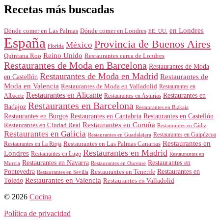
Recetas más buscadas
en Londres
Dónde comer en Londres
Dónde comer en Las Palmas
EE. UU.
España
Provincia de Buenos Aires
México
Florida
Reino Unido
Quintana Roo
Restaurantes cerca de Londres
Restaurantes de Moda en Barcelona
Restaurantes de Moda
Restaurantes de Moda en Madrid
Restaurantes de
en Castellón
Moda en Valencia
Restaurantes de Moda en Valladolid
Restaurantes en
Restaurantes en Alicante
Restaurantes en
Albacete
Restaurantes en Asturias
Restaurantes en Barcelona
Badajoz
Restaurantes en Bizkaia
Restaurantes en Burgos
Restaurantes en Cantabria
Restaurantes en Castellón
Restaurantes en Coruña
Restaurantes en Ciudad Real
Restaurantes en Cádiz
Restaurantes en Galicia
Restaurantes en Guipúzcoa
Restaurantes en Guadalajara
Restaurantes en
Restaurantes en Las Palmas Canarias
Restaurantes en La Rioja
Restaurantes en Madrid
Londres
Restaurantes en Lugo
Restaurantes en
Restaurantes en Navarra
Restaurantes en
Murcia
Restaurantes en Ourense
Restaurantes en
Pontevedra
Restaurantes en Tenerife
Restaurantes en Sevilla
Toledo
Restaurantes en Valencia
Restaurantes en Valladolid
© 2026
Cocina
Política de privacidad