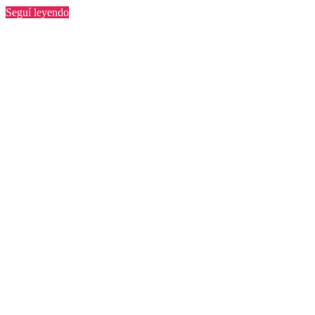
“El
Seguí leyendo
Salteño”