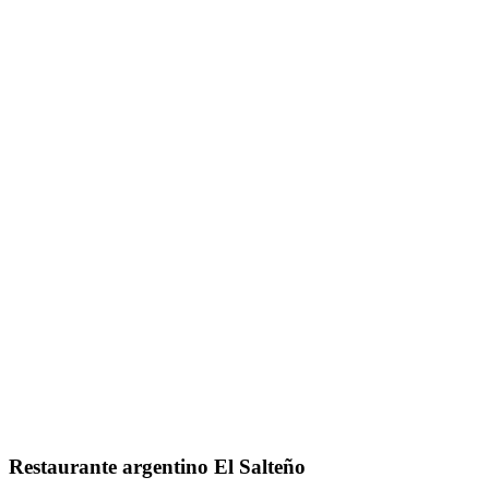
Restaurante argentino El Salteño