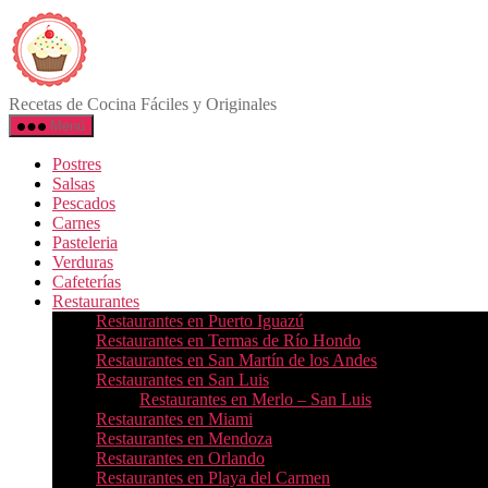
Saltar
Cocina
al
contenido
Recetas de Cocina Fáciles y Originales
Menú
Postres
Salsas
Pescados
Carnes
Pasteleria
Verduras
Cafeterías
Restaurantes
Restaurantes en Puerto Iguazú
Restaurantes en Termas de Río Hondo
Restaurantes en San Martín de los Andes
Restaurantes en San Luis
Restaurantes en Merlo – San Luis
Restaurantes en Miami
Restaurantes en Mendoza
Restaurantes en Orlando
Restaurantes en Playa del Carmen