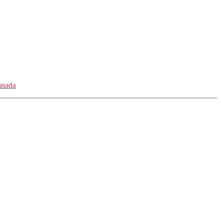
anada