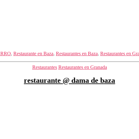
ERRO
,
Restaurante en Baza
,
Restaurantes en Baza
,
Restaurantes en Gr
Categorías
Restaurantes
Restaurantes en Granada
restaurante @ dama de baza