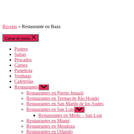
Recetas
»
Restaurante en Baza
Cerrar el menú
Postres
Salsas
Pescados
Carnes
Pasteleria
Verduras
Cafeterías
Restaurantes
Mostrar
el
Restaurantes en Puerto Iguazú
submenú
Restaurantes en Termas de Río Hondo
Restaurantes en San Martín de los Andes
Restaurantes en San Luis
Mostrar
el
Restaurantes en Merlo – San Luis
submenú
Restaurantes en Miami
Restaurantes en Mendoza
Restaurantes en Orlando