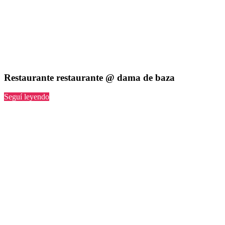
Restaurante restaurante @ dama de baza
“restaurante
Seguí leyendo
@
dama
de
baza”