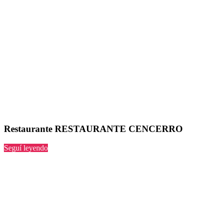
Restaurante RESTAURANTE CENCERRO
“RESTAURANTE
Seguí leyendo
CENCERRO”