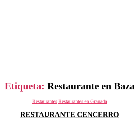
Etiqueta:
Restaurante en Baza
Categorías
Restaurantes
Restaurantes en Granada
RESTAURANTE CENCERRO