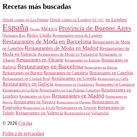
Recetas más buscadas
en Londres
Dónde comer en Londres
Dónde comer en Las Palmas
EE. UU.
España
Provincia de Buenos Aires
México
Florida
Reino Unido
Quintana Roo
Restaurantes cerca de Londres
Restaurantes de Moda en Barcelona
Restaurantes de Moda
Restaurantes de Moda en Madrid
Restaurantes de
en Castellón
Moda en Valencia
Restaurantes de Moda en Valladolid
Restaurantes en
Restaurantes en Alicante
Restaurantes en
Albacete
Restaurantes en Asturias
Restaurantes en Barcelona
Badajoz
Restaurantes en Bizkaia
Restaurantes en Burgos
Restaurantes en Cantabria
Restaurantes en Castellón
Restaurantes en Coruña
Restaurantes en Ciudad Real
Restaurantes en Cádiz
Restaurantes en Galicia
Restaurantes en Guipúzcoa
Restaurantes en Guadalajara
Restaurantes en
Restaurantes en Las Palmas Canarias
Restaurantes en La Rioja
Restaurantes en Madrid
Londres
Restaurantes en Lugo
Restaurantes en
Restaurantes en Navarra
Restaurantes en
Murcia
Restaurantes en Ourense
Restaurantes en
Pontevedra
Restaurantes en Tenerife
Restaurantes en Sevilla
Toledo
Restaurantes en Valencia
Restaurantes en Valladolid
© 2026
Cocina
Política de privacidad