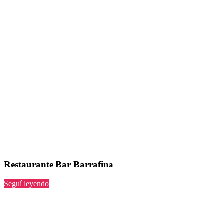
Restaurante Bar Barrafina
“Bar
Seguí leyendo
Barrafina”