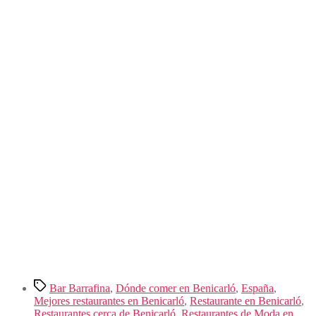
Etiquetas
Bar Barrafina
,
Dónde comer en Benicarló
,
España
,
Mejores restaurantes en Benicarló
,
Restaurante en Benicarló
,
Restaurantes cerca de Benicarló
,
Restaurantes de Moda en