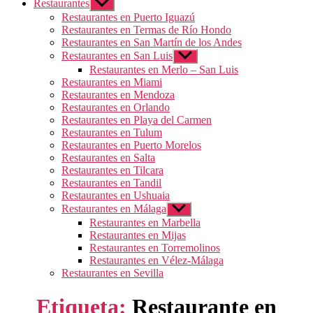
Restaurantes
Mostrar
el
Restaurantes en Puerto Iguazú
submenú
Restaurantes en Termas de Río Hondo
Restaurantes en San Martín de los Andes
Restaurantes en San Luis
Mostrar
el
Restaurantes en Merlo – San Luis
submenú
Restaurantes en Miami
Restaurantes en Mendoza
Restaurantes en Orlando
Restaurantes en Playa del Carmen
Restaurantes en Tulum
Restaurantes en Puerto Morelos
Restaurantes en Salta
Restaurantes en Tilcara
Restaurantes en Tandil
Restaurantes en Ushuaia
Restaurantes en Málaga
Mostrar
el
Restaurantes en Marbella
submenú
Restaurantes en Mijas
Restaurantes en Torremolinos
Restaurantes en Vélez-Málaga
Restaurantes en Sevilla
Etiqueta:
Restaurante en