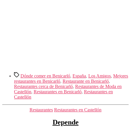
Etiquetas
Dónde comer en Benicarló
,
España
,
Los Amigos
,
Mejores
restaurantes en Benicarló
,
Restaurante en Benicarló
,
Restaurantes cerca de Benicarló
,
Restaurantes de Moda en
Castellón
,
Restaurantes en Benicarló
,
Restaurantes en
Castellón
Categorías
Restaurantes
Restaurantes en Castellón
Depende