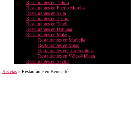
Restaurantes en Tulum
Restaurantes en Puerto Morelos
Restaurantes en Salta
Restaurantes en Tilcara
Restaurantes en Tandil
Restaurantes en Ushuaia
Restaurantes en Málaga
Restaurantes en Marbella
Restaurantes en Mijas
Restaurantes en Torremolinos
Restaurantes en Vélez-Málaga
Restaurantes en Sevilla
Recetas
»
Restaurante en Benicarló