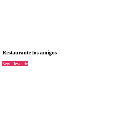
Restaurante los amigos
“los
Seguí leyendo
amigos”