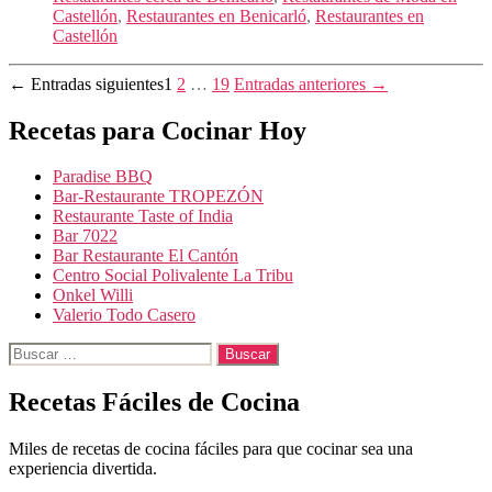
Castellón
,
Restaurantes en Benicarló
,
Restaurantes en
Castellón
Paginación
←
Entradas
siguientes
1
2
…
19
Entradas
anteriores
→
de
Recetas para Cocinar Hoy
entradas
Paradise BBQ
Bar-Restaurante TROPEZÓN
Restaurante Taste of India
Bar 7022
Bar Restaurante El Cantón
Centro Social Polivalente La Tribu
Onkel Willi
Valerio Todo Casero
Buscar:
Recetas Fáciles de Cocina
Miles de recetas de cocina fáciles para que cocinar sea una
experiencia divertida.