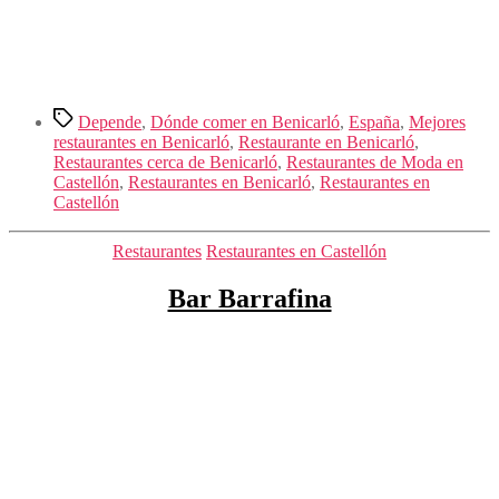
Etiquetas
Depende
,
Dónde comer en Benicarló
,
España
,
Mejores
restaurantes en Benicarló
,
Restaurante en Benicarló
,
Restaurantes cerca de Benicarló
,
Restaurantes de Moda en
Castellón
,
Restaurantes en Benicarló
,
Restaurantes en
Castellón
Categorías
Restaurantes
Restaurantes en Castellón
Bar Barrafina