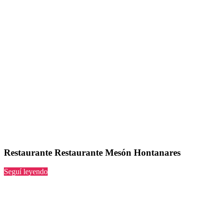
Restaurante Restaurante Mesón Hontanares
“Restaurante
Seguí leyendo
Mesón
Hontanares”