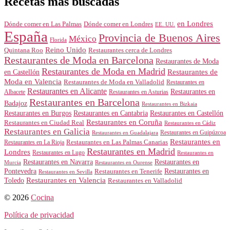
Recetas más buscadas
en Londres
Dónde comer en Londres
Dónde comer en Las Palmas
EE. UU.
España
Provincia de Buenos Aires
México
Florida
Reino Unido
Quintana Roo
Restaurantes cerca de Londres
Restaurantes de Moda en Barcelona
Restaurantes de Moda
Restaurantes de Moda en Madrid
Restaurantes de
en Castellón
Moda en Valencia
Restaurantes de Moda en Valladolid
Restaurantes en
Restaurantes en Alicante
Restaurantes en
Albacete
Restaurantes en Asturias
Restaurantes en Barcelona
Badajoz
Restaurantes en Bizkaia
Restaurantes en Burgos
Restaurantes en Cantabria
Restaurantes en Castellón
Restaurantes en Coruña
Restaurantes en Ciudad Real
Restaurantes en Cádiz
Restaurantes en Galicia
Restaurantes en Guipúzcoa
Restaurantes en Guadalajara
Restaurantes en
Restaurantes en Las Palmas Canarias
Restaurantes en La Rioja
Restaurantes en Madrid
Londres
Restaurantes en Lugo
Restaurantes en
Restaurantes en Navarra
Restaurantes en
Murcia
Restaurantes en Ourense
Restaurantes en
Pontevedra
Restaurantes en Tenerife
Restaurantes en Sevilla
Toledo
Restaurantes en Valencia
Restaurantes en Valladolid
© 2026
Cocina
Política de privacidad