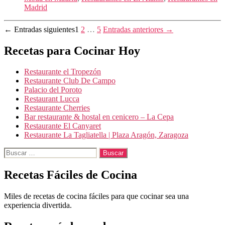
Madrid
Paginación
←
Entradas
siguientes
1
2
…
5
Entradas
anteriores
→
de
Recetas para Cocinar Hoy
entradas
Restaurante el Tropezón
Restaurante Club De Campo
Palacio del Poroto
Restaurant Lucca
Restaurante Cherries
Bar restaurante & hostal en cenicero – La Cepa
Restaurante El Canyaret
Restaurante La Tagliatella | Plaza Aragón, Zaragoza
Buscar:
Recetas Fáciles de Cocina
Miles de recetas de cocina fáciles para que cocinar sea una
experiencia divertida.