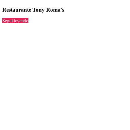
Restaurante Tony Roma's
“Tony
Seguí leyendo
Roma's”