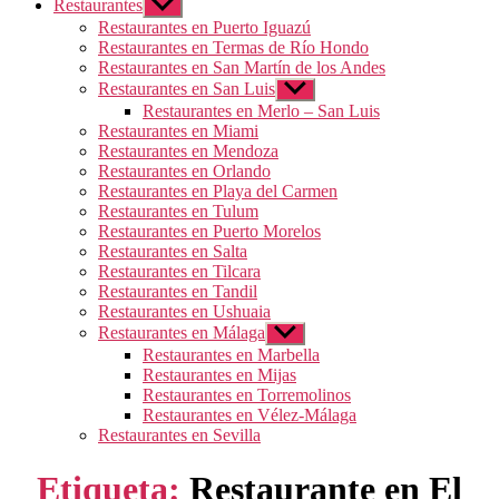
Restaurantes
Mostrar
el
Restaurantes en Puerto Iguazú
submenú
Restaurantes en Termas de Río Hondo
Restaurantes en San Martín de los Andes
Restaurantes en San Luis
Mostrar
el
Restaurantes en Merlo – San Luis
submenú
Restaurantes en Miami
Restaurantes en Mendoza
Restaurantes en Orlando
Restaurantes en Playa del Carmen
Restaurantes en Tulum
Restaurantes en Puerto Morelos
Restaurantes en Salta
Restaurantes en Tilcara
Restaurantes en Tandil
Restaurantes en Ushuaia
Restaurantes en Málaga
Mostrar
el
Restaurantes en Marbella
submenú
Restaurantes en Mijas
Restaurantes en Torremolinos
Restaurantes en Vélez-Málaga
Restaurantes en Sevilla
Etiqueta:
Restaurante en El