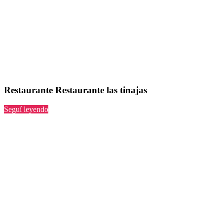
Restaurante Restaurante las tinajas
“Restaurante
Seguí leyendo
las
tinajas”