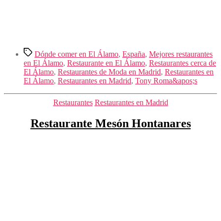
Etiquetas
Dónde comer en El Álamo
,
España
,
Mejores restaurantes
en El Álamo
,
Restaurante en El Álamo
,
Restaurantes cerca de
El Álamo
,
Restaurantes de Moda en Madrid
,
Restaurantes en
El Álamo
,
Restaurantes en Madrid
,
Tony Roma&apos;s
Categorías
Restaurantes
Restaurantes en Madrid
Restaurante Mesón Hontanares