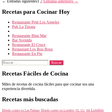
Paginación
←
Entradas
siguientes
1
2
Entradas
anteriores
→
de
Recetas para Cocinar Hoy
entradas
Restaurante Petit Los Angeles
Pub La Tizona
Restaurante Blau Mar
Bar Avenida
Restaurante El Cruce
Restaurant Los Bou Bous
Restaurante En Pin
Buscar:
Recetas Fáciles de Cocina
Miles de recetas de cocina fáciles para que cocinar sea una
experiencia divertida.
Recetas más buscadas
en Londres
Dónde comer en Londres
Dónde comer en Las Palmas
EE. UU.