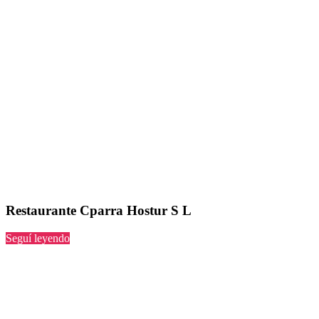
Restaurante Cparra Hostur S L
“Cparra
Seguí leyendo
Hostur
S
L”