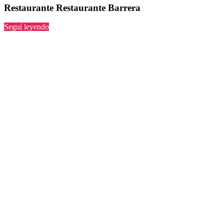
Restaurante Restaurante Barrera
“Restaurante
Seguí leyendo
Barrera”