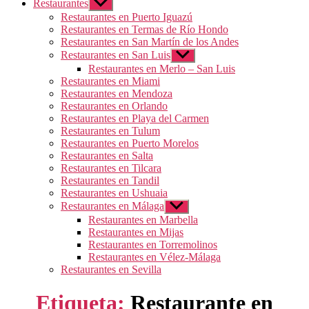
Restaurantes
Mostrar
el
Restaurantes en Puerto Iguazú
submenú
Restaurantes en Termas de Río Hondo
Restaurantes en San Martín de los Andes
Restaurantes en San Luis
Mostrar
el
Restaurantes en Merlo – San Luis
submenú
Restaurantes en Miami
Restaurantes en Mendoza
Restaurantes en Orlando
Restaurantes en Playa del Carmen
Restaurantes en Tulum
Restaurantes en Puerto Morelos
Restaurantes en Salta
Restaurantes en Tilcara
Restaurantes en Tandil
Restaurantes en Ushuaia
Restaurantes en Málaga
Mostrar
el
Restaurantes en Marbella
submenú
Restaurantes en Mijas
Restaurantes en Torremolinos
Restaurantes en Vélez-Málaga
Restaurantes en Sevilla
Etiqueta:
Restaurante en