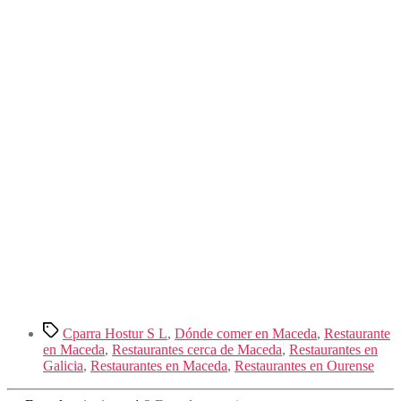
Etiquetas
Cparra Hostur S L
,
Dónde comer en Maceda
,
Restaurante
en Maceda
,
Restaurantes cerca de Maceda
,
Restaurantes en
Galicia
,
Restaurantes en Maceda
,
Restaurantes en Ourense