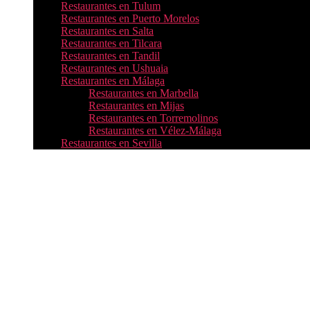
Restaurantes en Tulum
Restaurantes en Puerto Morelos
Restaurantes en Salta
Restaurantes en Tilcara
Restaurantes en Tandil
Restaurantes en Ushuaia
Restaurantes en Málaga
Restaurantes en Marbella
Restaurantes en Mijas
Restaurantes en Torremolinos
Restaurantes en Vélez-Málaga
Restaurantes en Sevilla