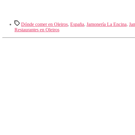
Etiquetas
Dónde comer en Oleiros
,
España
,
Jamonería La Encina
,
Ja
Restaurantes en Oleiros