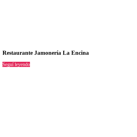
Restaurante Jamonería La Encina
“Jamonería
Seguí leyendo
La
Encina”