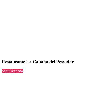
Restaurante La Cabaña del Pescador
“La
Seguí leyendo
Cabaña
del
Pescador”