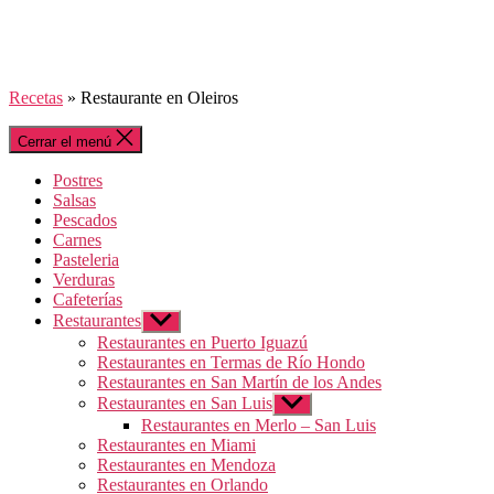
Recetas
»
Restaurante en Oleiros
Cerrar el menú
Postres
Salsas
Pescados
Carnes
Pasteleria
Verduras
Cafeterías
Restaurantes
Mostrar
el
Restaurantes en Puerto Iguazú
submenú
Restaurantes en Termas de Río Hondo
Restaurantes en San Martín de los Andes
Restaurantes en San Luis
Mostrar
el
Restaurantes en Merlo – San Luis
submenú
Restaurantes en Miami
Restaurantes en Mendoza
Restaurantes en Orlando