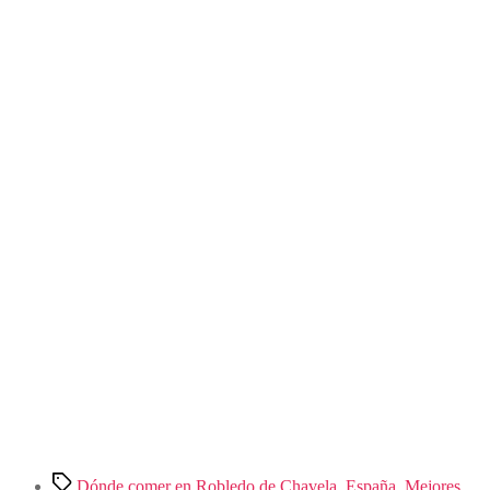
Restaurante
Bar”
Etiquetas
Dónde comer en Robledo de Chavela
,
España
,
Mejores