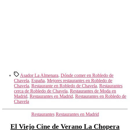
Etiquetas
Asador La Almenara
,
Dónde comer en Robledo de
Chavela
,
España
,
Mejores restaurantes en Robledo de
Chavela
,
Restaurante en Robledo de Chavela
,
Restaurantes
cerca de Robledo de Chavela
,
Restaurantes de Moda en
Madrid
,
Restaurantes en Madrid
,
Restaurantes en Robledo de
Chavela
Categorías
Restaurantes
Restaurantes en Madrid
El Viejo Cine de Verano La Chopera