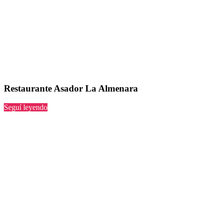
Restaurante Asador La Almenara
“Asador
Seguí leyendo
La
Almenara”