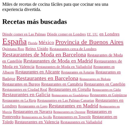
Miles de recetas de cocina fáciles para que cocinar sea una
experiencia divertida.
Recetas más buscadas
en Londres
Dónde comer en Londres
Dónde comer en Las Palmas
EE. UU.
España
Provincia de Buenos Aires
México
Florida
Reino Unido
Quintana Roo
Restaurantes cerca de Londres
Restaurantes de Moda en Barcelona
Restaurantes de Moda
Restaurantes de Moda en Madrid
Restaurantes de
en Castellón
Moda en Valencia
Restaurantes de Moda en Valladolid
Restaurantes en
Restaurantes en Alicante
Restaurantes en
Albacete
Restaurantes en Asturias
Restaurantes en Barcelona
Badajoz
Restaurantes en Bizkaia
Restaurantes en Burgos
Restaurantes en Cantabria
Restaurantes en Castellón
Restaurantes en Coruña
Restaurantes en Ciudad Real
Restaurantes en Cádiz
Restaurantes en Galicia
Restaurantes en Guipúzcoa
Restaurantes en Guadalajara
Restaurantes en
Restaurantes en Las Palmas Canarias
Restaurantes en La Rioja
Restaurantes en Madrid
Londres
Restaurantes en Lugo
Restaurantes en
Restaurantes en Navarra
Restaurantes en
Murcia
Restaurantes en Ourense
Restaurantes en
Pontevedra
Restaurantes en Tenerife
Restaurantes en Sevilla
Toledo
Restaurantes en Valencia
Restaurantes en Valladolid