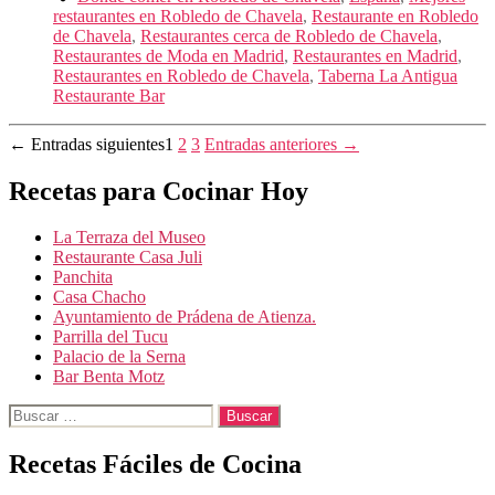
restaurantes en Robledo de Chavela
,
Restaurante en Robledo
de Chavela
,
Restaurantes cerca de Robledo de Chavela
,
Restaurantes de Moda en Madrid
,
Restaurantes en Madrid
,
Restaurantes en Robledo de Chavela
,
Taberna La Antigua
Restaurante Bar
Paginación
←
Entradas
siguientes
1
2
3
Entradas
anteriores
→
de
Recetas para Cocinar Hoy
entradas
La Terraza del Museo
Restaurante Casa Juli
Panchita
Casa Chacho
Ayuntamiento de Prádena de Atienza.
Parrilla del Tucu
Palacio de la Serna
Bar Benta Motz
Buscar:
Recetas Fáciles de Cocina