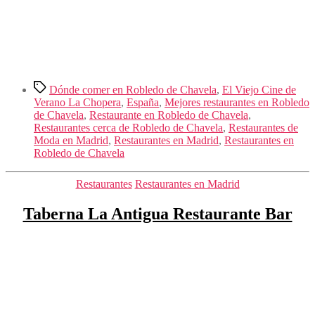
Etiquetas
Dónde comer en Robledo de Chavela
,
El Viejo Cine de
Verano La Chopera
,
España
,
Mejores restaurantes en Robledo
de Chavela
,
Restaurante en Robledo de Chavela
,
Restaurantes cerca de Robledo de Chavela
,
Restaurantes de
Moda en Madrid
,
Restaurantes en Madrid
,
Restaurantes en
Robledo de Chavela
Categorías
Restaurantes
Restaurantes en Madrid
Taberna La Antigua Restaurante Bar