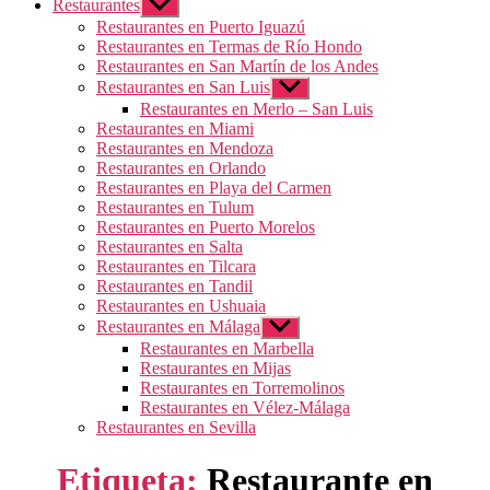
Restaurantes
Mostrar
el
Restaurantes en Puerto Iguazú
submenú
Restaurantes en Termas de Río Hondo
Restaurantes en San Martín de los Andes
Restaurantes en San Luis
Mostrar
el
Restaurantes en Merlo – San Luis
submenú
Restaurantes en Miami
Restaurantes en Mendoza
Restaurantes en Orlando
Restaurantes en Playa del Carmen
Restaurantes en Tulum
Restaurantes en Puerto Morelos
Restaurantes en Salta
Restaurantes en Tilcara
Restaurantes en Tandil
Restaurantes en Ushuaia
Restaurantes en Málaga
Mostrar
el
Restaurantes en Marbella
submenú
Restaurantes en Mijas
Restaurantes en Torremolinos
Restaurantes en Vélez-Málaga
Restaurantes en Sevilla
Etiqueta:
Restaurante en