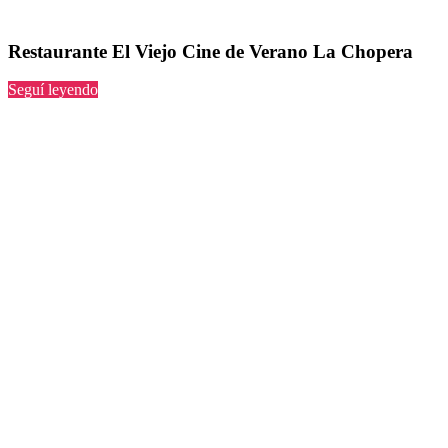
Restaurante El Viejo Cine de Verano La Chopera
“El
Seguí leyendo
Viejo
Cine
de
Verano
La
Chopera”