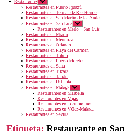
Restaurantes
Mostrar
el
Restaurantes en Puerto Iguazú
submenú
Restaurantes en Termas de Río Hondo
Restaurantes en San Martín de los Andes
Restaurantes en San Luis
Mostrar
el
Restaurantes en Merlo – San Luis
submenú
Restaurantes en Miami
Restaurantes en Mendoza
Restaurantes en Orlando
Restaurantes en Playa del Carmen
Restaurantes en Tulum
Restaurantes en Puerto Morelos
Restaurantes en Salta
Restaurantes en Tilcara
Restaurantes en Tandil
Restaurantes en Ushuaia
Restaurantes en Málaga
Mostrar
el
Restaurantes en Marbella
submenú
Restaurantes en Mijas
Restaurantes en Torremolinos
Restaurantes en Vélez-Málaga
Restaurantes en Sevilla
Etiqueta:
Restaurante en San