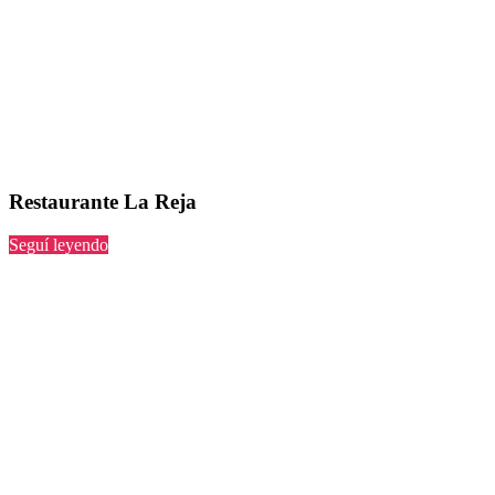
Restaurante La Reja
“La
Seguí leyendo
Reja”