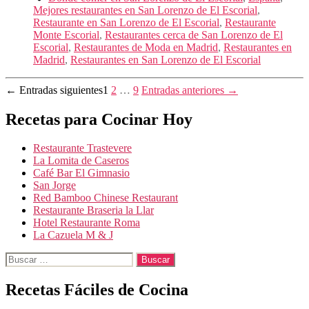
Mejores restaurantes en San Lorenzo de El Escorial
,
Restaurante en San Lorenzo de El Escorial
,
Restaurante
Monte Escorial
,
Restaurantes cerca de San Lorenzo de El
Escorial
,
Restaurantes de Moda en Madrid
,
Restaurantes en
Madrid
,
Restaurantes en San Lorenzo de El Escorial
Paginación
←
Entradas
siguientes
1
2
…
9
Entradas
anteriores
→
de
Recetas para Cocinar Hoy
entradas
Restaurante Trastevere
La Lomita de Caseros
Café Bar El Gimnasio
San Jorge
Red Bamboo Chinese Restaurant
Restaurante Braseria la Llar
Hotel Restaurante Roma
La Cazuela M & J
Buscar:
Recetas Fáciles de Cocina