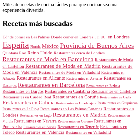
Miles de recetas de cocina fáciles para que cocinar sea una
experiencia divertida.
Recetas más buscadas
en Londres
Dónde comer en Londres
Dónde comer en Las Palmas
EE. UU.
España
Provincia de Buenos Aires
México
Florida
Reino Unido
Quintana Roo
Restaurantes cerca de Londres
Restaurantes de Moda en Barcelona
Restaurantes de Moda
Restaurantes de Moda en Madrid
Restaurantes de
en Castellón
Moda en Valencia
Restaurantes de Moda en Valladolid
Restaurantes en
Restaurantes en Alicante
Restaurantes en
Albacete
Restaurantes en Asturias
Restaurantes en Barcelona
Badajoz
Restaurantes en Bizkaia
Restaurantes en Burgos
Restaurantes en Cantabria
Restaurantes en Castellón
Restaurantes en Coruña
Restaurantes en Ciudad Real
Restaurantes en Cádiz
Restaurantes en Galicia
Restaurantes en Guipúzcoa
Restaurantes en Guadalajara
Restaurantes en
Restaurantes en Las Palmas Canarias
Restaurantes en La Rioja
Restaurantes en Madrid
Londres
Restaurantes en Lugo
Restaurantes en
Restaurantes en Navarra
Restaurantes en
Murcia
Restaurantes en Ourense
Restaurantes en
Pontevedra
Restaurantes en Tenerife
Restaurantes en Sevilla
Toledo
Restaurantes en Valencia
Restaurantes en Valladolid