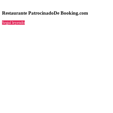
Restaurante PatrocinadoDe Booking.com
“PatrocinadoDe
Seguí leyendo
Booking.com”