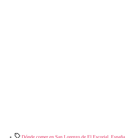
Etiquetas
Dónde comer en San Lorenzo de El Escorial
,
España
,