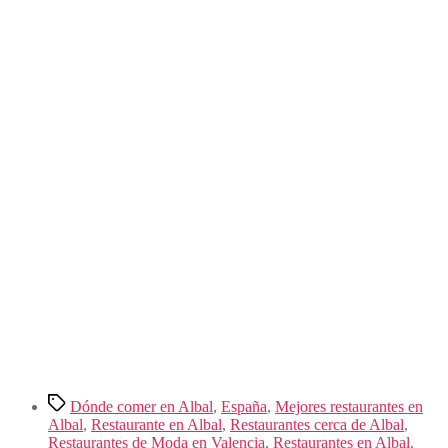
Etiquetas
Dónde comer en Albal
,
España
,
Mejores restaurantes en
Albal
,
Restaurante en Albal
,
Restaurantes cerca de Albal
,
Restaurantes de Moda en Valencia
,
Restaurantes en Albal
,