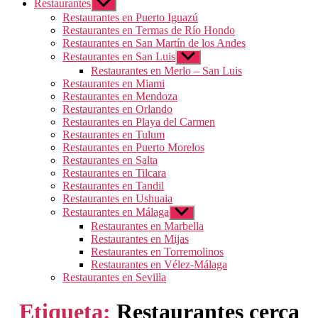
Restaurantes
Mostrar
el
Restaurantes en Puerto Iguazú
submenú
Restaurantes en Termas de Río Hondo
Restaurantes en San Martín de los Andes
Restaurantes en San Luis
Mostrar
el
Restaurantes en Merlo – San Luis
submenú
Restaurantes en Miami
Restaurantes en Mendoza
Restaurantes en Orlando
Restaurantes en Playa del Carmen
Restaurantes en Tulum
Restaurantes en Puerto Morelos
Restaurantes en Salta
Restaurantes en Tilcara
Restaurantes en Tandil
Restaurantes en Ushuaia
Restaurantes en Málaga
Mostrar
el
Restaurantes en Marbella
submenú
Restaurantes en Mijas
Restaurantes en Torremolinos
Restaurantes en Vélez-Málaga
Restaurantes en Sevilla
Etiqueta:
Restaurantes cerca