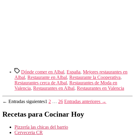
Etiquetas
Dónde comer en Albal
,
España
,
Mejores restaurantes en
Albal
,
Restaurante en Albal
,
Restaurante la Cooperativa
,
Restaurantes cerca de Albal
,
Restaurantes de Moda en
Valencia
,
Restaurantes en Albal
,
Restaurantes en Valencia
Paginación
←
Entradas
siguientes
1
2
…
26
Entradas
anteriores
→
de
Recetas para Cocinar Hoy
entradas
Pizzería las chicas del barrio
Cerveceria CR