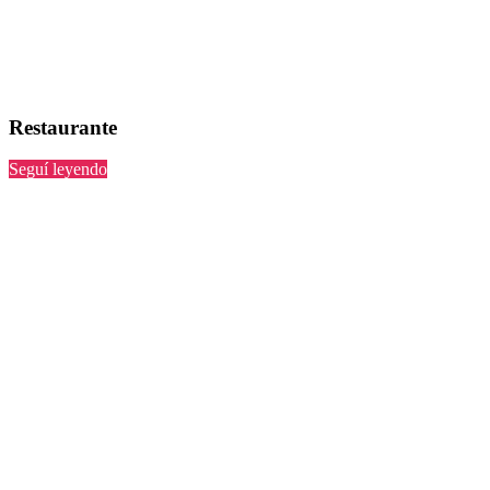
Restaurante
“”
Seguí leyendo