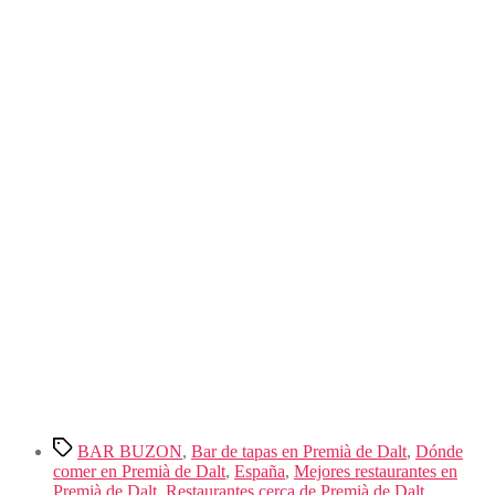
Etiquetas
BAR BUZON
,
Bar de tapas en Premià de Dalt
,
Dónde
comer en Premià de Dalt
,
España
,
Mejores restaurantes en
Premià de Dalt
,
Restaurantes cerca de Premià de Dalt
,