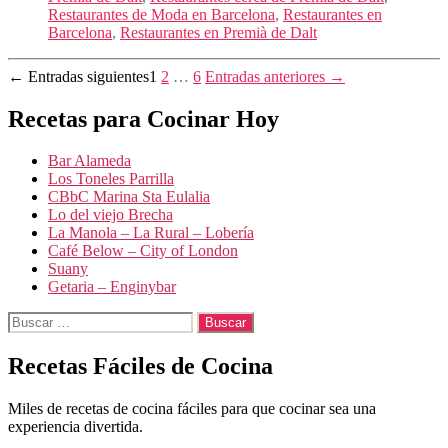
Restaurantes de Moda en Barcelona
,
Restaurantes en
Barcelona
,
Restaurantes en Premià de Dalt
Paginación
←
Entradas
siguientes
1
2
…
6
Entradas
anteriores
→
de
Recetas para Cocinar Hoy
entradas
Bar Alameda
Los Toneles Parrilla
CBbC Marina Sta Eulalia
Lo del viejo Brecha
La Manola – La Rural – Lobería
Café Below – City of London
Suany
Getaria – Enginybar
Buscar:
Recetas Fáciles de Cocina
Miles de recetas de cocina fáciles para que cocinar sea una
experiencia divertida.