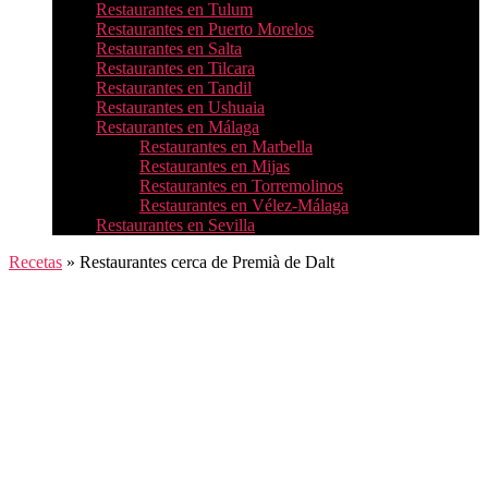
Restaurantes en Tulum
Restaurantes en Puerto Morelos
Restaurantes en Salta
Restaurantes en Tilcara
Restaurantes en Tandil
Restaurantes en Ushuaia
Restaurantes en Málaga
Restaurantes en Marbella
Restaurantes en Mijas
Restaurantes en Torremolinos
Restaurantes en Vélez-Málaga
Restaurantes en Sevilla
Recetas
»
Restaurantes cerca de Premià de Dalt