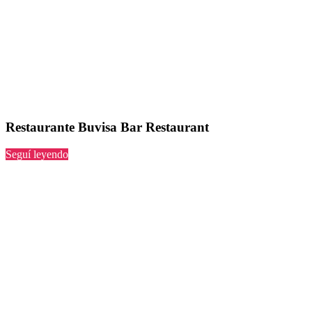
Restaurante Buvisa Bar Restaurant
“Buvisa
Seguí leyendo
Bar
Restaurant”