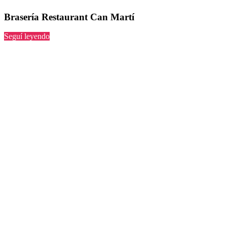
Brasería Restaurant Can Martí
“Restaurant
Seguí leyendo
Can
Martí”