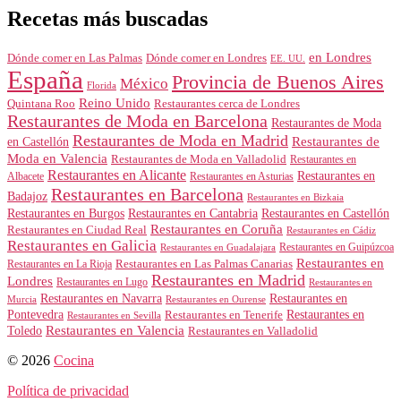
Recetas más buscadas
en Londres
Dónde comer en Londres
Dónde comer en Las Palmas
EE. UU.
España
Provincia de Buenos Aires
México
Florida
Reino Unido
Quintana Roo
Restaurantes cerca de Londres
Restaurantes de Moda en Barcelona
Restaurantes de Moda
Restaurantes de Moda en Madrid
Restaurantes de
en Castellón
Moda en Valencia
Restaurantes de Moda en Valladolid
Restaurantes en
Restaurantes en Alicante
Restaurantes en
Albacete
Restaurantes en Asturias
Restaurantes en Barcelona
Badajoz
Restaurantes en Bizkaia
Restaurantes en Burgos
Restaurantes en Cantabria
Restaurantes en Castellón
Restaurantes en Coruña
Restaurantes en Ciudad Real
Restaurantes en Cádiz
Restaurantes en Galicia
Restaurantes en Guipúzcoa
Restaurantes en Guadalajara
Restaurantes en
Restaurantes en Las Palmas Canarias
Restaurantes en La Rioja
Restaurantes en Madrid
Londres
Restaurantes en Lugo
Restaurantes en
Restaurantes en Navarra
Restaurantes en
Murcia
Restaurantes en Ourense
Restaurantes en
Pontevedra
Restaurantes en Tenerife
Restaurantes en Sevilla
Toledo
Restaurantes en Valencia
Restaurantes en Valladolid
© 2026
Cocina
Política de privacidad