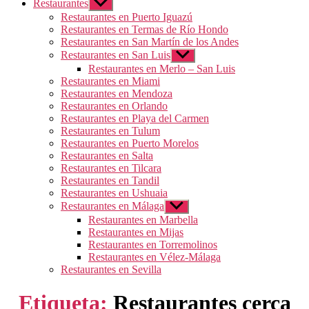
Restaurantes
Mostrar
el
Restaurantes en Puerto Iguazú
submenú
Restaurantes en Termas de Río Hondo
Restaurantes en San Martín de los Andes
Restaurantes en San Luis
Mostrar
el
Restaurantes en Merlo – San Luis
submenú
Restaurantes en Miami
Restaurantes en Mendoza
Restaurantes en Orlando
Restaurantes en Playa del Carmen
Restaurantes en Tulum
Restaurantes en Puerto Morelos
Restaurantes en Salta
Restaurantes en Tilcara
Restaurantes en Tandil
Restaurantes en Ushuaia
Restaurantes en Málaga
Mostrar
el
Restaurantes en Marbella
submenú
Restaurantes en Mijas
Restaurantes en Torremolinos
Restaurantes en Vélez-Málaga
Restaurantes en Sevilla
Etiqueta:
Restaurantes cerca