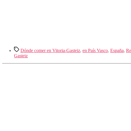
Etiquetas
Dónde comer en Vitoria-Gasteiz
,
en País Vasco
,
España
,
Re
Gasteiz