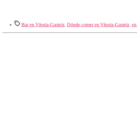
Etiquetas
Bar en Vitoria-Gasteiz
,
Dónde comer en Vitoria-Gasteiz
,
en