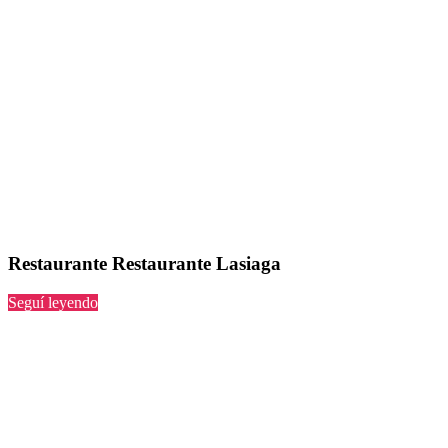
Restaurante Restaurante Lasiaga
“Restaurante
Seguí leyendo
Lasiaga”