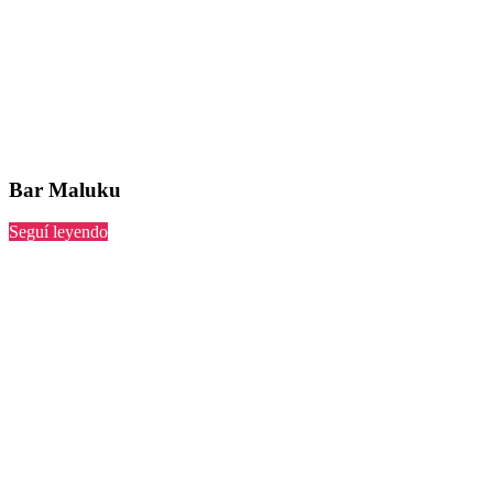
Bar Maluku
“Maluku”
Seguí leyendo