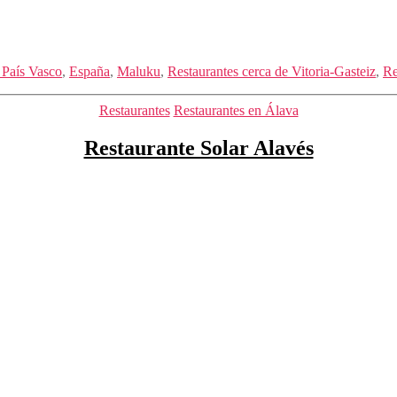
 País Vasco
,
España
,
Maluku
,
Restaurantes cerca de Vitoria-Gasteiz
,
Re
Categorías
Restaurantes
Restaurantes en Álava
Restaurante Solar Alavés