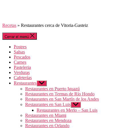
Recetas
»
Restaurantes cerca de Vitoria-Gasteiz
Cerrar el menú
Postres
Salsas
Pescados
Carnes
Pasteleria
Verduras
Cafeterías
Restaurantes
Mostrar
el
Restaurantes en Puerto Iguazú
submenú
Restaurantes en Termas de Río Hondo
Restaurantes en San Martín de los Andes
Restaurantes en San Luis
Mostrar
el
Restaurantes en Merlo – San Luis
submenú
Restaurantes en Miami
Restaurantes en Mendoza
Restaurantes en Orlando