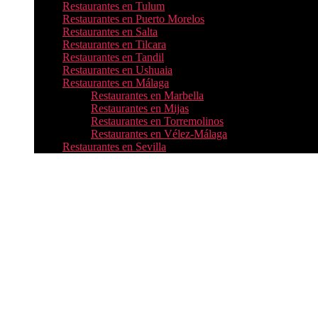
Restaurantes en Tulum
Restaurantes en Puerto Morelos
Restaurantes en Salta
Restaurantes en Tilcara
Restaurantes en Tandil
Restaurantes en Ushuaia
Restaurantes en Málaga
Restaurantes en Marbella
Restaurantes en Mijas
Restaurantes en Torremolinos
Restaurantes en Vélez-Málaga
Restaurantes en Sevilla