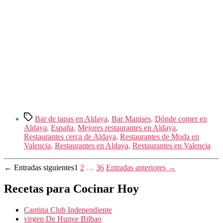
Etiquetas
Bar de tapas en Aldaya
,
Bar Manises
,
Dónde comer en
Aldaya
,
España
,
Mejores restaurantes en Aldaya
,
Restaurantes cerca de Aldaya
,
Restaurantes de Moda en
Valencia
,
Restaurantes en Aldaya
,
Restaurantes en Valencia
Paginación
←
Entradas
siguientes
1
2
…
36
Entradas
anteriores
→
de
Recetas para Cocinar Hoy
entradas
Cantina Club Independiente
virgen De Hunve Bilbao