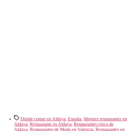
Etiquetas
Dónde comer en Aldaya
,
España
,
Mejores restaurantes en
Aldaya
,
Restaurante en Aldaya
,
Restaurantes cerca de
Aldaya
,
Restaurantes de Moda en Valencia
,
Restaurantes en