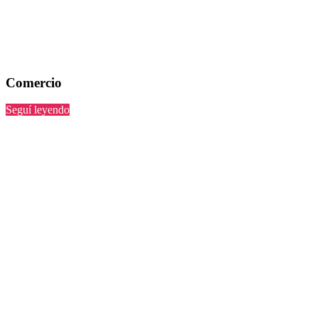
Comercio
“”
Seguí leyendo