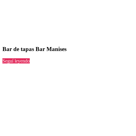
Bar de tapas Bar Manises
“Bar
Seguí leyendo
Manises”