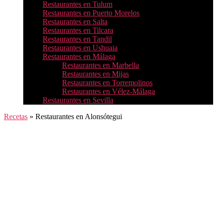
Restaurantes en Tulum
Restaurantes en Puerto Morelos
Restaurantes en Salta
Restaurantes en Tilcara
Restaurantes en Tandil
Restaurantes en Ushuaia
Restaurantes en Málaga
Restaurantes en Marbella
Restaurantes en Mijas
Restaurantes en Torremolinos
Restaurantes en Vélez-Málaga
Restaurantes en Sevilla
Recetas
»
Restaurantes en Alonsótegui