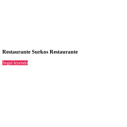
Restaurante Surkos Restaurante
“Surkos
Seguí leyendo
Restaurante”