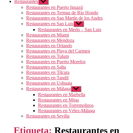
Restaurantes
Mostrar
el
Restaurantes en Puerto Iguazú
submenú
Restaurantes en Termas de Río Hondo
Restaurantes en San Martín de los Andes
Restaurantes en San Luis
Mostrar
el
Restaurantes en Merlo – San Luis
submenú
Restaurantes en Miami
Restaurantes en Mendoza
Restaurantes en Orlando
Restaurantes en Playa del Carmen
Restaurantes en Tulum
Restaurantes en Puerto Morelos
Restaurantes en Salta
Restaurantes en Tilcara
Restaurantes en Tandil
Restaurantes en Ushuaia
Restaurantes en Málaga
Mostrar
el
Restaurantes en Marbella
submenú
Restaurantes en Mijas
Restaurantes en Torremolinos
Restaurantes en Vélez-Málaga
Restaurantes en Sevilla
Etiqueta:
Restaurantes en