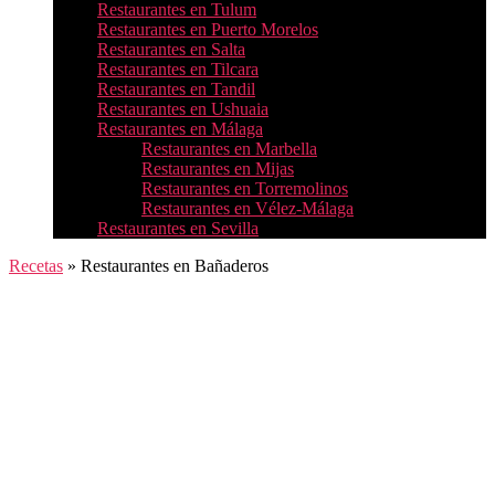
Restaurantes en Tulum
Restaurantes en Puerto Morelos
Restaurantes en Salta
Restaurantes en Tilcara
Restaurantes en Tandil
Restaurantes en Ushuaia
Restaurantes en Málaga
Restaurantes en Marbella
Restaurantes en Mijas
Restaurantes en Torremolinos
Restaurantes en Vélez-Málaga
Restaurantes en Sevilla
Recetas
»
Restaurantes en Bañaderos