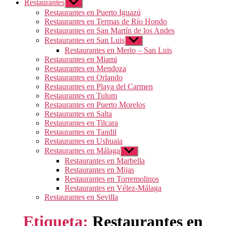
Restaurantes
Mostrar
el
Restaurantes en Puerto Iguazú
submenú
Restaurantes en Termas de Río Hondo
Restaurantes en San Martín de los Andes
Restaurantes en San Luis
Mostrar
el
Restaurantes en Merlo – San Luis
submenú
Restaurantes en Miami
Restaurantes en Mendoza
Restaurantes en Orlando
Restaurantes en Playa del Carmen
Restaurantes en Tulum
Restaurantes en Puerto Morelos
Restaurantes en Salta
Restaurantes en Tilcara
Restaurantes en Tandil
Restaurantes en Ushuaia
Restaurantes en Málaga
Mostrar
el
Restaurantes en Marbella
submenú
Restaurantes en Mijas
Restaurantes en Torremolinos
Restaurantes en Vélez-Málaga
Restaurantes en Sevilla
Etiqueta:
Restaurantes en