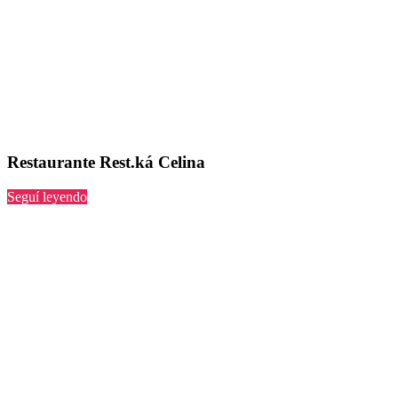
Restaurante Rest.ká Celina
“Rest.ká
Seguí leyendo
Celina”