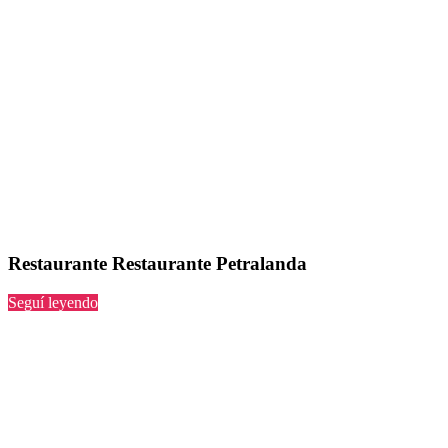
Restaurante Restaurante Petralanda
“Restaurante
Seguí leyendo
Petralanda”