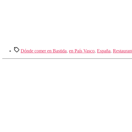
Etiquetas
Dónde comer en Bastida
,
en País Vasco
,
España
,
Restauran