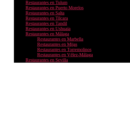
Restaurantes en Tulum
Restaurantes en Puerto Morelos
Restaurantes en Salta
Restaurantes en Tilcara
Restaurantes en Tandil
Restaurantes en Ushuaia
Restaurantes en Málaga
Restaurantes en Marbella
Restaurantes en Mijas
Restaurantes en Torremolinos
Restaurantes en Vélez-Málaga
Restaurantes en Sevilla