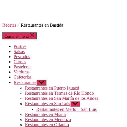
Recetas
»
Restaurantes en Bastida
Cerrar el menú
Postres
Salsas
Pescados
Carnes
Pasteleria
Verduras
Cafeterías
Restaurantes
Mostrar
el
Restaurantes en Puerto Iguazú
submenú
Restaurantes en Termas de Río Hondo
Restaurantes en San Martín de los Andes
Restaurantes en San Luis
Mostrar
el
Restaurantes en Merlo – San Luis
submenú
Restaurantes en Miami
Restaurantes en Mendoza
Restaurantes en Orlando