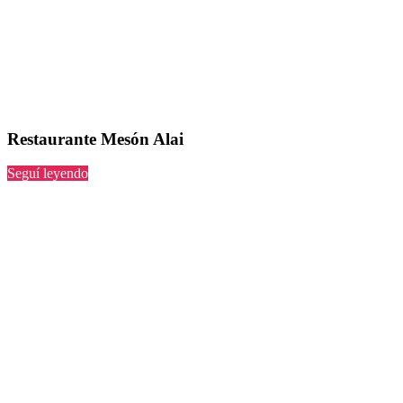
Restaurante Mesón Alai
“Mesón
Seguí leyendo
Alai”