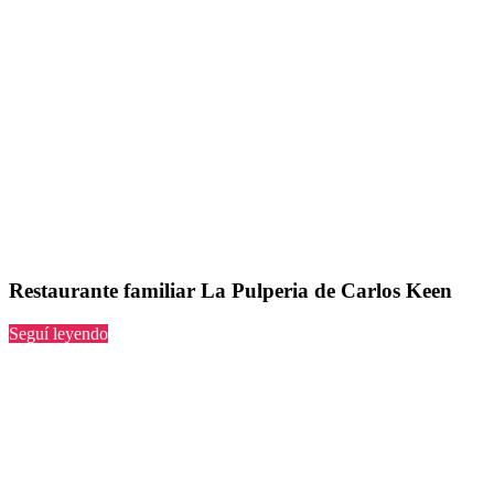
Restaurante familiar La Pulperia de Carlos Keen
“La
Seguí leyendo
Pulperia
de
Carlos
Keen”