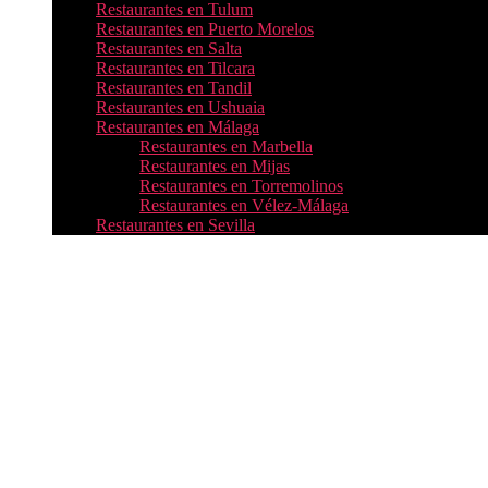
Restaurantes en Tulum
Restaurantes en Puerto Morelos
Restaurantes en Salta
Restaurantes en Tilcara
Restaurantes en Tandil
Restaurantes en Ushuaia
Restaurantes en Málaga
Restaurantes en Marbella
Restaurantes en Mijas
Restaurantes en Torremolinos
Restaurantes en Vélez-Málaga
Restaurantes en Sevilla