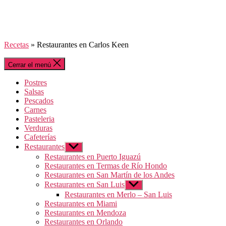
Recetas
»
Restaurantes en Carlos Keen
Cerrar el menú
Postres
Salsas
Pescados
Carnes
Pasteleria
Verduras
Cafeterías
Restaurantes
Mostrar
el
Restaurantes en Puerto Iguazú
submenú
Restaurantes en Termas de Río Hondo
Restaurantes en San Martín de los Andes
Restaurantes en San Luis
Mostrar
el
Restaurantes en Merlo – San Luis
submenú
Restaurantes en Miami
Restaurantes en Mendoza
Restaurantes en Orlando