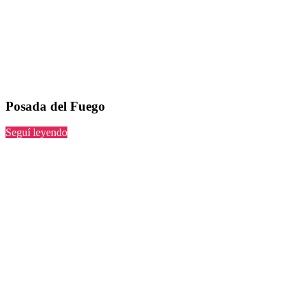
Posada del Fuego
“Posada
Seguí leyendo
del
Fuego”