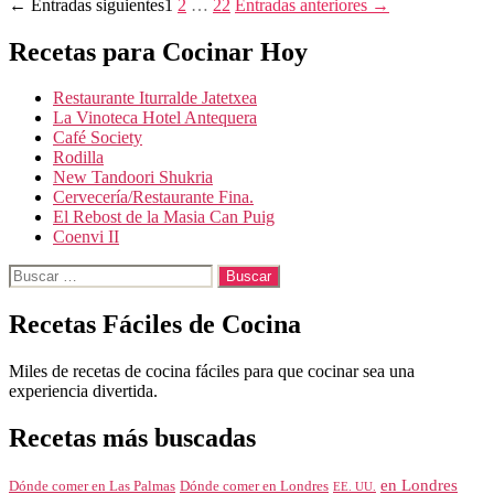
Paginación
←
Entradas
siguientes
1
2
…
22
Entradas
anteriores
→
de
Recetas para Cocinar Hoy
entradas
Restaurante Iturralde Jatetxea
La Vinoteca Hotel Antequera
Café Society
Rodilla
New Tandoori Shukria
Cervecería/Restaurante Fina.
El Rebost de la Masia Can Puig
Coenvi II
Buscar:
Recetas Fáciles de Cocina
Miles de recetas de cocina fáciles para que cocinar sea una
experiencia divertida.
Recetas más buscadas
en Londres
Dónde comer en Londres
Dónde comer en Las Palmas
EE. UU.