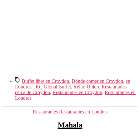
Etiquetas
Buffet libre en Croydon
,
Dónde comer en Croydon
,
en
Londres
,
JRC Global Buffet
,
Reino Unido
,
Restaurantes
cerca de Croydon
,
Restaurantes en Croydon
,
Restaurantes en
Londres
Categorías
Restaurantes
Restaurantes en Londres
Mahala