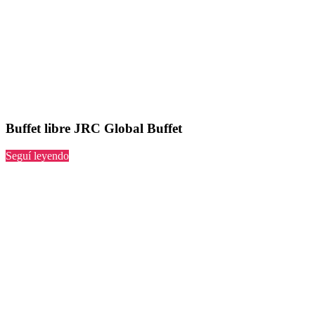
Buffet libre JRC Global Buffet
“JRC
Seguí leyendo
Global
Buffet”