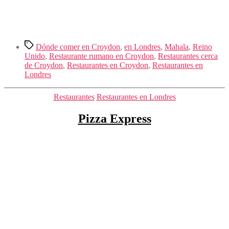
Etiquetas
Dónde comer en Croydon
,
en Londres
,
Mahala
,
Reino
Unido
,
Restaurante rumano en Croydon
,
Restaurantes cerca
de Croydon
,
Restaurantes en Croydon
,
Restaurantes en
Londres
Categorías
Restaurantes
Restaurantes en Londres
Pizza Express