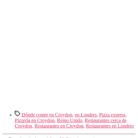
Etiquetas
Dónde comer en Croydon
,
en Londres
,
Pizza express
,
Pizzería en Croydon
,
Reino Unido
,
Restaurantes cerca de
Croydon
,
Restaurantes en Croydon
,
Restaurantes en Londres