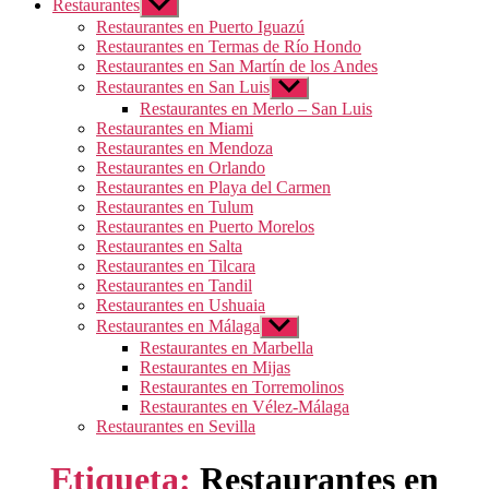
Restaurantes
Mostrar
el
Restaurantes en Puerto Iguazú
submenú
Restaurantes en Termas de Río Hondo
Restaurantes en San Martín de los Andes
Restaurantes en San Luis
Mostrar
el
Restaurantes en Merlo – San Luis
submenú
Restaurantes en Miami
Restaurantes en Mendoza
Restaurantes en Orlando
Restaurantes en Playa del Carmen
Restaurantes en Tulum
Restaurantes en Puerto Morelos
Restaurantes en Salta
Restaurantes en Tilcara
Restaurantes en Tandil
Restaurantes en Ushuaia
Restaurantes en Málaga
Mostrar
el
Restaurantes en Marbella
submenú
Restaurantes en Mijas
Restaurantes en Torremolinos
Restaurantes en Vélez-Málaga
Restaurantes en Sevilla
Etiqueta:
Restaurantes en