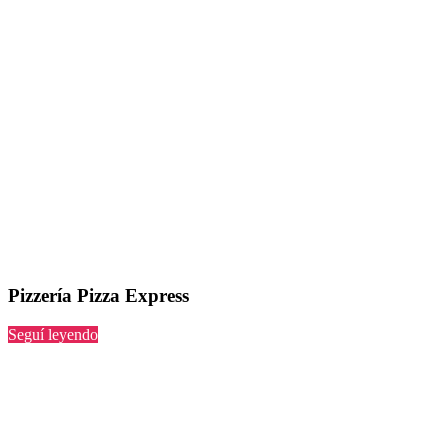
Pizzería Pizza Express
“Pizza
Seguí leyendo
Express”