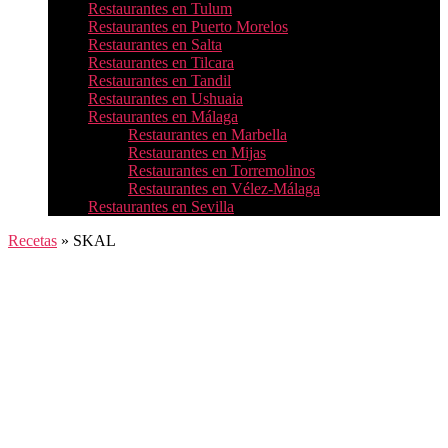
Restaurantes en Tulum
Restaurantes en Puerto Morelos
Restaurantes en Salta
Restaurantes en Tilcara
Restaurantes en Tandil
Restaurantes en Ushuaia
Restaurantes en Málaga
Restaurantes en Marbella
Restaurantes en Mijas
Restaurantes en Torremolinos
Restaurantes en Vélez-Málaga
Restaurantes en Sevilla
Recetas
»
SKAL