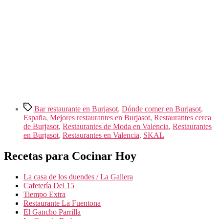
Etiquetas
Bar restaurante en Burjasot
,
Dónde comer en Burjasot
,
España
,
Mejores restaurantes en Burjasot
,
Restaurantes cerca
de Burjasot
,
Restaurantes de Moda en Valencia
,
Restaurantes
en Burjasot
,
Restaurantes en Valencia
,
SKAL
Recetas para Cocinar Hoy
La casa de los duendes / La Gallera
Cafetería Del 15
Tiempo Extra
Restaurante La Fuentona
El Gancho Parrilla