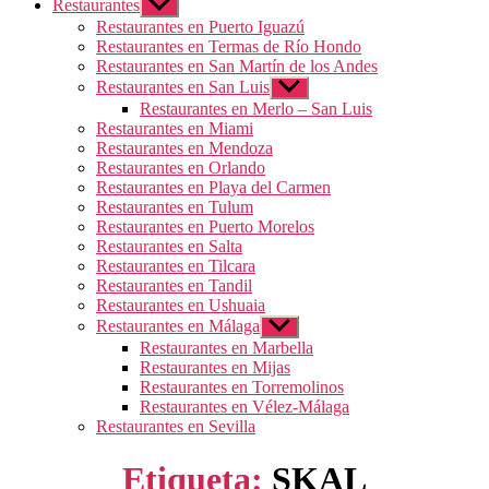
Restaurantes
Mostrar
el
Restaurantes en Puerto Iguazú
submenú
Restaurantes en Termas de Río Hondo
Restaurantes en San Martín de los Andes
Restaurantes en San Luis
Mostrar
el
Restaurantes en Merlo – San Luis
submenú
Restaurantes en Miami
Restaurantes en Mendoza
Restaurantes en Orlando
Restaurantes en Playa del Carmen
Restaurantes en Tulum
Restaurantes en Puerto Morelos
Restaurantes en Salta
Restaurantes en Tilcara
Restaurantes en Tandil
Restaurantes en Ushuaia
Restaurantes en Málaga
Mostrar
el
Restaurantes en Marbella
submenú
Restaurantes en Mijas
Restaurantes en Torremolinos
Restaurantes en Vélez-Málaga
Restaurantes en Sevilla
Etiqueta:
SKAL