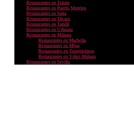
Restaurantes en Tulum
Restaurantes en Puerto Morelos
Restaurantes en Salta
Restaurantes en Tilcara
Restaurantes en Tandil
Restaurantes en Ushuaia
Restaurantes en Málaga
Restaurantes en Marbella
Restaurantes en Mijas
Restaurantes en Torremolinos
Restaurantes en Vélez-Málaga
Restaurantes en Sevilla