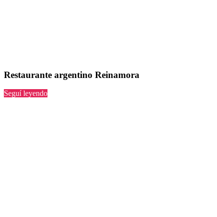
Restaurante argentino Reinamora
“Reinamora”
Seguí leyendo