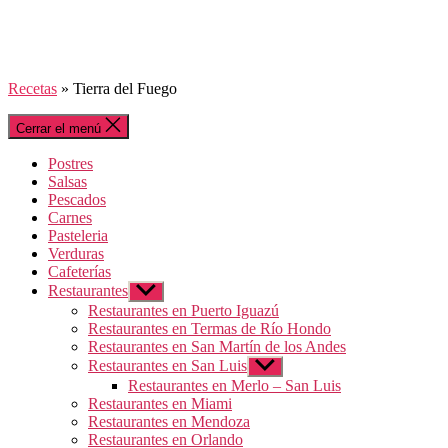
Recetas
»
Tierra del Fuego
Cerrar el menú
Postres
Salsas
Pescados
Carnes
Pasteleria
Verduras
Cafeterías
Restaurantes
Mostrar
el
Restaurantes en Puerto Iguazú
submenú
Restaurantes en Termas de Río Hondo
Restaurantes en San Martín de los Andes
Restaurantes en San Luis
Mostrar
el
Restaurantes en Merlo – San Luis
submenú
Restaurantes en Miami
Restaurantes en Mendoza
Restaurantes en Orlando