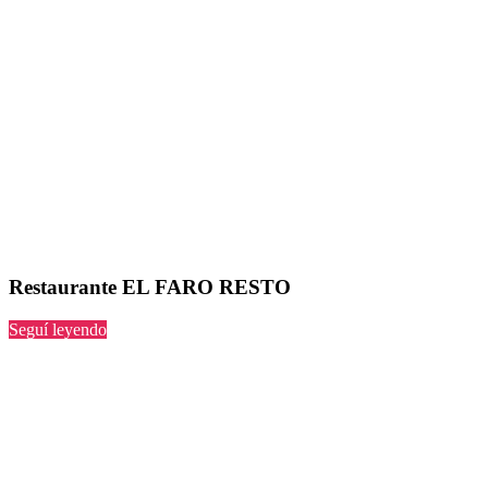
Restaurante EL FARO RESTO
“EL
Seguí leyendo
FARO
RESTO”