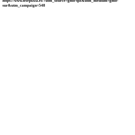
https://www.telepizza.es/?utm_source=gmb-tpz&utm_medium=gmb-
sur&utm_campaign=548