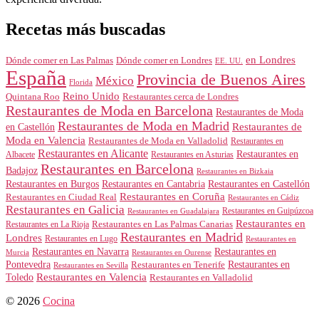
Recetas más buscadas
en Londres
Dónde comer en Londres
Dónde comer en Las Palmas
EE. UU.
España
Provincia de Buenos Aires
México
Florida
Reino Unido
Quintana Roo
Restaurantes cerca de Londres
Restaurantes de Moda en Barcelona
Restaurantes de Moda
Restaurantes de Moda en Madrid
Restaurantes de
en Castellón
Moda en Valencia
Restaurantes de Moda en Valladolid
Restaurantes en
Restaurantes en Alicante
Restaurantes en
Albacete
Restaurantes en Asturias
Restaurantes en Barcelona
Badajoz
Restaurantes en Bizkaia
Restaurantes en Burgos
Restaurantes en Cantabria
Restaurantes en Castellón
Restaurantes en Coruña
Restaurantes en Ciudad Real
Restaurantes en Cádiz
Restaurantes en Galicia
Restaurantes en Guipúzcoa
Restaurantes en Guadalajara
Restaurantes en
Restaurantes en Las Palmas Canarias
Restaurantes en La Rioja
Restaurantes en Madrid
Londres
Restaurantes en Lugo
Restaurantes en
Restaurantes en Navarra
Restaurantes en
Murcia
Restaurantes en Ourense
Restaurantes en
Pontevedra
Restaurantes en Tenerife
Restaurantes en Sevilla
Toledo
Restaurantes en Valencia
Restaurantes en Valladolid
© 2026
Cocina