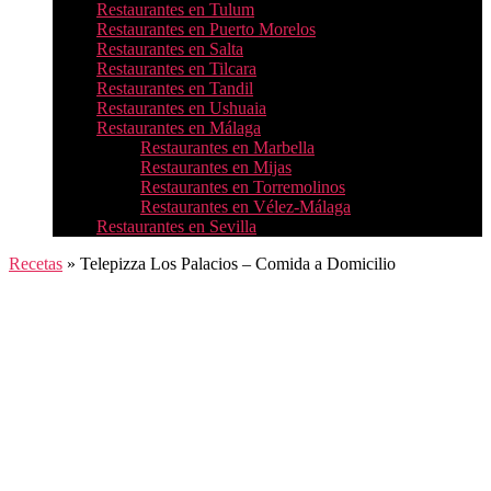
Restaurantes en Tulum
Restaurantes en Puerto Morelos
Restaurantes en Salta
Restaurantes en Tilcara
Restaurantes en Tandil
Restaurantes en Ushuaia
Restaurantes en Málaga
Restaurantes en Marbella
Restaurantes en Mijas
Restaurantes en Torremolinos
Restaurantes en Vélez-Málaga
Restaurantes en Sevilla
Recetas
»
Telepizza Los Palacios – Comida a Domicilio