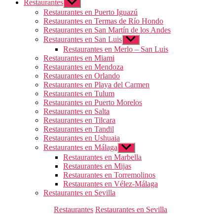
Restaurantes
Mostrar
el
Restaurantes en Puerto Iguazú
submenú
Restaurantes en Termas de Río Hondo
Restaurantes en San Martín de los Andes
Restaurantes en San Luis
Mostrar
el
Restaurantes en Merlo – San Luis
submenú
Restaurantes en Miami
Restaurantes en Mendoza
Restaurantes en Orlando
Restaurantes en Playa del Carmen
Restaurantes en Tulum
Restaurantes en Puerto Morelos
Restaurantes en Salta
Restaurantes en Tilcara
Restaurantes en Tandil
Restaurantes en Ushuaia
Restaurantes en Málaga
Mostrar
el
Restaurantes en Marbella
submenú
Restaurantes en Mijas
Restaurantes en Torremolinos
Restaurantes en Vélez-Málaga
Restaurantes en Sevilla
Categorías
Restaurantes
Restaurantes en Sevilla