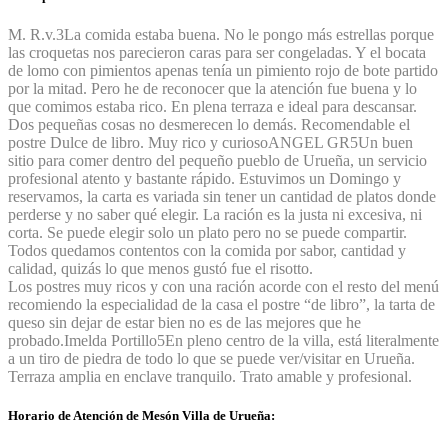
M. R.v.
3
La comida estaba buena. No le pongo más estrellas porque
las croquetas nos parecieron caras para ser congeladas. Y el bocata
de lomo con pimientos apenas tenía un pimiento rojo de bote partido
por la mitad. Pero he de reconocer que la atención fue buena y lo
que comimos estaba rico. En plena terraza e ideal para descansar.
Dos pequeñas cosas no desmerecen lo demás. Recomendable el
postre Dulce de libro. Muy rico y curioso
ANGEL GR
5
Un buen
sitio para comer dentro del pequeño pueblo de Urueña, un servicio
profesional atento y bastante rápido. Estuvimos un Domingo y
reservamos, la carta es variada sin tener un cantidad de platos donde
perderse y no saber qué elegir. La ración es la justa ni excesiva, ni
corta. Se puede elegir solo un plato pero no se puede compartir.
Todos quedamos contentos con la comida por sabor, cantidad y
calidad, quizás lo que menos gustó fue el risotto.
Los postres muy ricos y con una ración acorde con el resto del menú
recomiendo la especialidad de la casa el postre “de libro”, la tarta de
queso sin dejar de estar bien no es de las mejores que he
probado.
Imelda Portillo
5
En pleno centro de la villa, está literalmente
a un tiro de piedra de todo lo que se puede ver/visitar en Urueña.
Terraza amplia en enclave tranquilo. Trato amable y profesional.
Horario de Atención de Mesón Villa de Urueña: