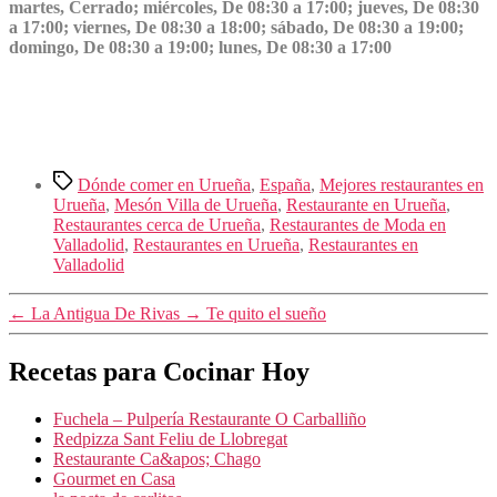
martes, Cerrado; miércoles, De 08:30 a 17:00; jueves, De 08:30
a 17:00; viernes, De 08:30 a 18:00; sábado, De 08:30 a 19:00;
domingo, De 08:30 a 19:00; lunes, De 08:30 a 17:00
Etiquetas
Dónde comer en Urueña
,
España
,
Mejores restaurantes en
Urueña
,
Mesón Villa de Urueña
,
Restaurante en Urueña
,
Restaurantes cerca de Urueña
,
Restaurantes de Moda en
Valladolid
,
Restaurantes en Urueña
,
Restaurantes en
Valladolid
←
La Antigua De Rivas
→
Te quito el sueño
Recetas para Cocinar Hoy
Fuchela – Pulpería Restaurante O Carballiño
Redpizza Sant Feliu de Llobregat
Restaurante Ca&apos; Chago
Gourmet en Casa