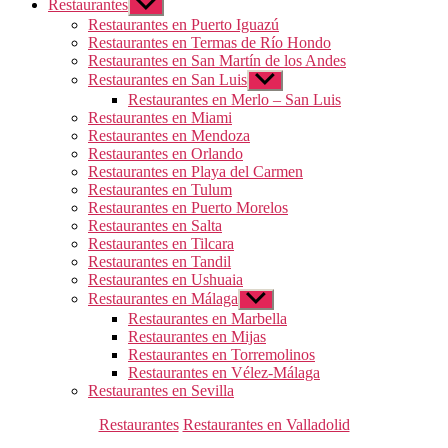
Restaurantes
Mostrar
el
Restaurantes en Puerto Iguazú
submenú
Restaurantes en Termas de Río Hondo
Restaurantes en San Martín de los Andes
Restaurantes en San Luis
Mostrar
el
Restaurantes en Merlo – San Luis
submenú
Restaurantes en Miami
Restaurantes en Mendoza
Restaurantes en Orlando
Restaurantes en Playa del Carmen
Restaurantes en Tulum
Restaurantes en Puerto Morelos
Restaurantes en Salta
Restaurantes en Tilcara
Restaurantes en Tandil
Restaurantes en Ushuaia
Restaurantes en Málaga
Mostrar
el
Restaurantes en Marbella
submenú
Restaurantes en Mijas
Restaurantes en Torremolinos
Restaurantes en Vélez-Málaga
Restaurantes en Sevilla
Categorías
Restaurantes
Restaurantes en Valladolid