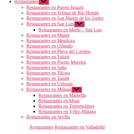
Restaurantes
Mostrar
el
Restaurantes en Puerto Iguazú
submenú
Restaurantes en Termas de Río Hondo
Restaurantes en San Martín de los Andes
Restaurantes en San Luis
Mostrar
el
Restaurantes en Merlo – San Luis
submenú
Restaurantes en Miami
Restaurantes en Mendoza
Restaurantes en Orlando
Restaurantes en Playa del Carmen
Restaurantes en Tulum
Restaurantes en Puerto Morelos
Restaurantes en Salta
Restaurantes en Tilcara
Restaurantes en Tandil
Restaurantes en Ushuaia
Restaurantes en Málaga
Mostrar
el
Restaurantes en Marbella
submenú
Restaurantes en Mijas
Restaurantes en Torremolinos
Restaurantes en Vélez-Málaga
Restaurantes en Sevilla
Categorías
Restaurantes
Restaurantes en Valladolid