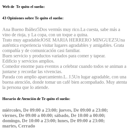
Web de Te quito el sueño:
43 Opiniones sobre Te quito el sueño:
Ana Bueno Ibáñez
5
Dos vermús muy rico.La cuesta, sabe más a
vino de rioja, y La copa, con un toque a quina.
Trato muy agradable
JOSE MARIA HERRERO MINGUEZ
5
Una
auténtica experiencia visitar lugares agradables y amigables. Grata
compañía y de comunicación casi familiar.
Buen servicio y productos variados para comer y tapear.
Edificio y servicios amplios.
Comedor enorme para eventos a celebrar cuando todos se animan a
juntarse y recordar las vivencias.
Parada con amplio aparcamiento.
L. J.
5
Un lugar agradable, con una
buena atención, donde tomar un café bien acompañado. Muy atenta
la persona que lo atiende.
Horario de Atención de Te quito el sueño:
miércoles, De 09:00 a 23:00; jueves, De 09:00 a 23:00;
viernes, De 09:00 a 00:00; sábado, De 10:00 a 00:00;
domingo, De 10:00 a 23:00; lunes, De 09:00 a 23:00;
martes, Cerrado