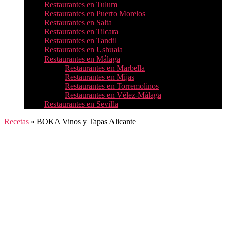
Restaurantes en Tulum
Restaurantes en Puerto Morelos
Restaurantes en Salta
Restaurantes en Tilcara
Restaurantes en Tandil
Restaurantes en Ushuaia
Restaurantes en Málaga
Restaurantes en Marbella
Restaurantes en Mijas
Restaurantes en Torremolinos
Restaurantes en Vélez-Málaga
Restaurantes en Sevilla
Recetas
»
BOKA Vinos y Tapas Alicante