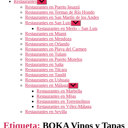
Restaurantes
Mostrar
el
Restaurantes en Puerto Iguazú
submenú
Restaurantes en Termas de Río Hondo
Restaurantes en San Martín de los Andes
Restaurantes en San Luis
Mostrar
el
Restaurantes en Merlo – San Luis
submenú
Restaurantes en Miami
Restaurantes en Mendoza
Restaurantes en Orlando
Restaurantes en Playa del Carmen
Restaurantes en Tulum
Restaurantes en Puerto Morelos
Restaurantes en Salta
Restaurantes en Tilcara
Restaurantes en Tandil
Restaurantes en Ushuaia
Restaurantes en Málaga
Mostrar
el
Restaurantes en Marbella
submenú
Restaurantes en Mijas
Restaurantes en Torremolinos
Restaurantes en Vélez-Málaga
Restaurantes en Sevilla
Etiqueta:
BOKA Vinos y Tapas