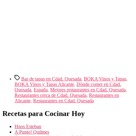
Etiquetas
Bar de tapas en Cdad. Quesada
,
BOKA Vinos y Tapas
,
BOKA Vinos y Tapas Alicante
,
Dónde comer en Cdad.
Quesada
,
España
,
Mejores restaurantes en Cdad. Quesada
,
Restaurantes cerca de Cdad. Quesada
,
Restaurantes en
Alicante
,
Restaurantes en Cdad. Quesada
Recetas para Cocinar Hoy
Hnos Esteban
A Punto! Quilmes