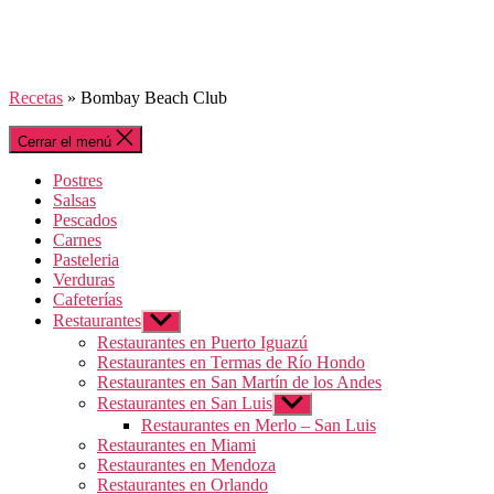
Recetas
»
Bombay Beach Club
Cerrar el menú
Postres
Salsas
Pescados
Carnes
Pasteleria
Verduras
Cafeterías
Restaurantes
Mostrar
el
Restaurantes en Puerto Iguazú
submenú
Restaurantes en Termas de Río Hondo
Restaurantes en San Martín de los Andes
Restaurantes en San Luis
Mostrar
el
Restaurantes en Merlo – San Luis
submenú
Restaurantes en Miami
Restaurantes en Mendoza
Restaurantes en Orlando