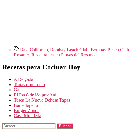
Etiquetas
Baja California
,
Bombay Beach Club
,
Bombay Beach Club e
Rosarito
,
Restaurantes en Playas del Rosario
Recetas para Cocinar Hoy
A Reigada
Tortas don Lucio
Galp
El Racó de l&apos;Ani
Tasca La Nueva Dehesa Tapas
Bar el tapeito
Burger Zone!
Casa Moraleda
Buscar: