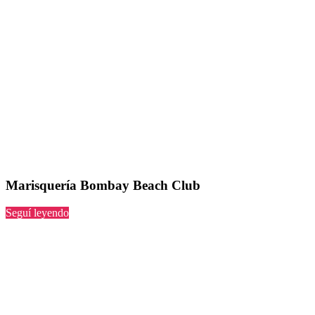
Marisquería Bombay Beach Club
“Bombay
Seguí leyendo
Beach
Club”