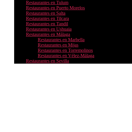
Restaurantes en Tulum
Restaurantes en Puerto Morelos
Restaurantes en Salta
Restaurantes en Tilcara
Restaurantes en Tandil
Restaurantes en Ushuaia
Restaurantes en Málaga
Restaurantes en Marbella
Restaurantes en Mijas
Restaurantes en Torremolinos
Restaurantes en Vélez-Málaga
Restaurantes en Sevilla