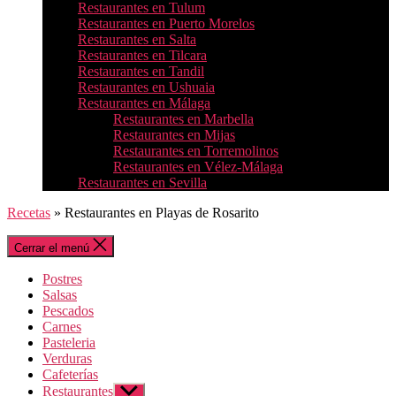
Restaurantes en Tulum
Restaurantes en Puerto Morelos
Restaurantes en Salta
Restaurantes en Tilcara
Restaurantes en Tandil
Restaurantes en Ushuaia
Restaurantes en Málaga
Restaurantes en Marbella
Restaurantes en Mijas
Restaurantes en Torremolinos
Restaurantes en Vélez-Málaga
Restaurantes en Sevilla
Recetas
»
Restaurantes en Playas de Rosarito
Cerrar el menú
Postres
Salsas
Pescados
Carnes
Pasteleria
Verduras
Cafeterías
Restaurantes
Mostrar