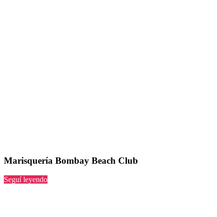
Marisquería Bombay Beach Club
“Bombay
Seguí leyendo
Beach
Club”