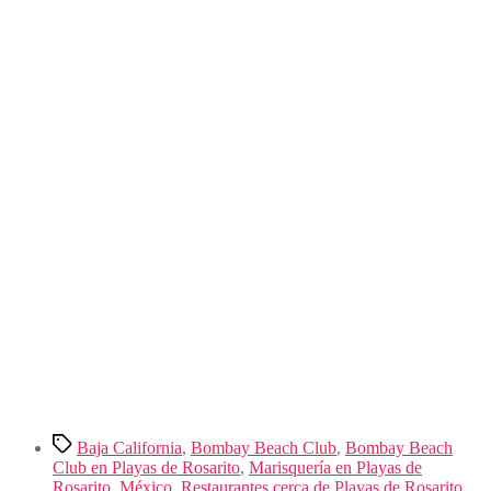
Etiquetas
Baja California
,
Bombay Beach Club
,
Bombay Beach
Club en Playas de Rosarito
,
Marisquería en Playas de
Rosarito
,
México
,
Restaurantes cerca de Playas de Rosarito
,