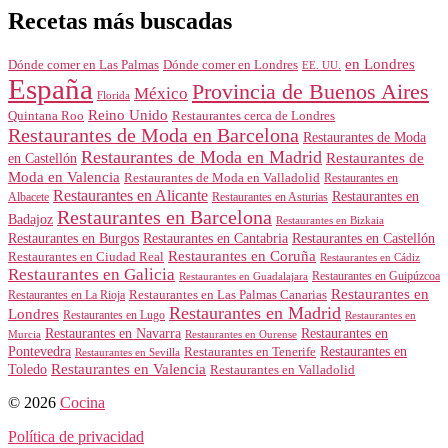
Recetas más buscadas
en Londres
Dónde comer en Londres
Dónde comer en Las Palmas
EE. UU.
España
Provincia de Buenos Aires
México
Florida
Reino Unido
Quintana Roo
Restaurantes cerca de Londres
Restaurantes de Moda en Barcelona
Restaurantes de Moda
Restaurantes de Moda en Madrid
Restaurantes de
en Castellón
Moda en Valencia
Restaurantes de Moda en Valladolid
Restaurantes en
Restaurantes en Alicante
Restaurantes en
Albacete
Restaurantes en Asturias
Restaurantes en Barcelona
Badajoz
Restaurantes en Bizkaia
Restaurantes en Burgos
Restaurantes en Cantabria
Restaurantes en Castellón
Restaurantes en Coruña
Restaurantes en Ciudad Real
Restaurantes en Cádiz
Restaurantes en Galicia
Restaurantes en Guipúzcoa
Restaurantes en Guadalajara
Restaurantes en
Restaurantes en Las Palmas Canarias
Restaurantes en La Rioja
Restaurantes en Madrid
Londres
Restaurantes en Lugo
Restaurantes en
Restaurantes en Navarra
Restaurantes en
Murcia
Restaurantes en Ourense
Restaurantes en
Pontevedra
Restaurantes en Tenerife
Restaurantes en Sevilla
Toledo
Restaurantes en Valencia
Restaurantes en Valladolid
© 2026
Cocina
Política de privacidad