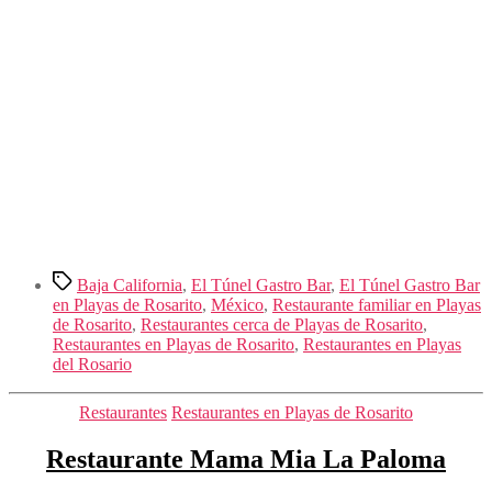
Etiquetas
Baja California
,
El Túnel Gastro Bar
,
El Túnel Gastro Bar
en Playas de Rosarito
,
México
,
Restaurante familiar en Playas
de Rosarito
,
Restaurantes cerca de Playas de Rosarito
,
Restaurantes en Playas de Rosarito
,
Restaurantes en Playas
del Rosario
Categorías
Restaurantes
Restaurantes en Playas de Rosarito
Restaurante Mama Mia La Paloma