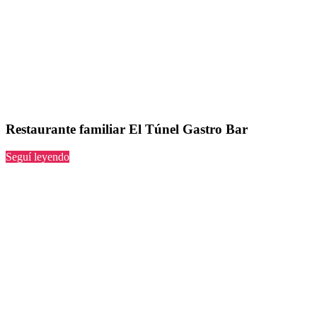
Restaurante familiar El Túnel Gastro Bar
“El
Seguí leyendo
Túnel
Gastro
Bar”