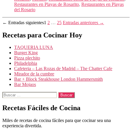
Restaurantes en Playas de Rosarito
,
Restaurantes en Playas
del Rosario
Paginación
←
Entradas
siguientes
1
2
…
25
Entradas
anteriores
→
de
Recetas para Cocinar Hoy
entradas
TAQUERIA LUNA
Burger King
Pizza plechito
Philadelphia
Cafeteria – Las Rozas de Madrid – The Chatter Cafe
Mirador de la cumbre
Bar + Block Steakhouse London Hammersmith
Bar Mojaos
Buscar:
Recetas Fáciles de Cocina
Miles de recetas de cocina fáciles para que cocinar sea una
experiencia divertida.