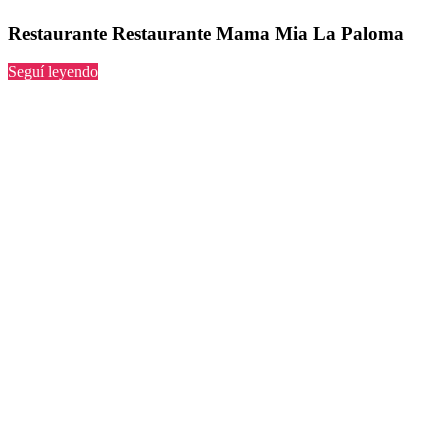
Restaurante Restaurante Mama Mia La Paloma
“Restaurante
Seguí leyendo
Mama
Mia
La
Paloma”