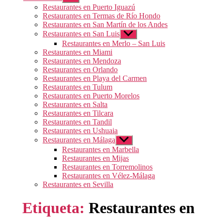
el
Restaurantes en Puerto Iguazú
submenú
Restaurantes en Termas de Río Hondo
Restaurantes en San Martín de los Andes
Restaurantes en San Luis
Mostrar
el
Restaurantes en Merlo – San Luis
submenú
Restaurantes en Miami
Restaurantes en Mendoza
Restaurantes en Orlando
Restaurantes en Playa del Carmen
Restaurantes en Tulum
Restaurantes en Puerto Morelos
Restaurantes en Salta
Restaurantes en Tilcara
Restaurantes en Tandil
Restaurantes en Ushuaia
Restaurantes en Málaga
Mostrar
el
Restaurantes en Marbella
submenú
Restaurantes en Mijas
Restaurantes en Torremolinos
Restaurantes en Vélez-Málaga
Restaurantes en Sevilla
Etiqueta:
Restaurantes en