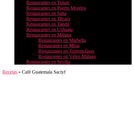
Restaurantes en Tulum
Restaurantes en Puerto Morelos
Restaurantes en Salta
Restaurantes en Tilcara
Restaurantes en Tandil
Restaurantes en Ushuaia
Restaurantes en Málaga
Restaurantes en Marbella
Restaurantes en Mijas
Restaurantes en Torremolinos
Restaurantes en Vélez-Málaga
Restaurantes en Sevilla
Recetas
»
Café Guatemala Saciyf