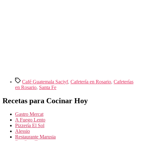
Etiquetas
Café Guatemala Saciyf
,
Cafetería en Rosario
,
Cafeterías
en Rosario
,
Santa Fe
Recetas para Cocinar Hoy
Gastro Mercat
A Fuego Lento
Pizzería El Sol
Alessio
Restaurante Marusia