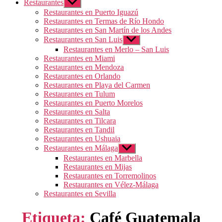
Restaurantes
Mostrar
el
Restaurantes en Puerto Iguazú
submenú
Restaurantes en Termas de Río Hondo
Restaurantes en San Martín de los Andes
Restaurantes en San Luis
Mostrar
el
Restaurantes en Merlo – San Luis
submenú
Restaurantes en Miami
Restaurantes en Mendoza
Restaurantes en Orlando
Restaurantes en Playa del Carmen
Restaurantes en Tulum
Restaurantes en Puerto Morelos
Restaurantes en Salta
Restaurantes en Tilcara
Restaurantes en Tandil
Restaurantes en Ushuaia
Restaurantes en Málaga
Mostrar
el
Restaurantes en Marbella
submenú
Restaurantes en Mijas
Restaurantes en Torremolinos
Restaurantes en Vélez-Málaga
Restaurantes en Sevilla
Etiqueta:
Café Guatemala