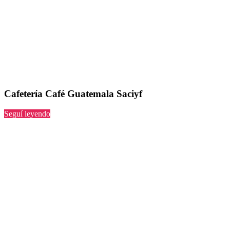
Cafetería Café Guatemala Saciyf
“Café
Seguí leyendo
Guatemala
Saciyf”