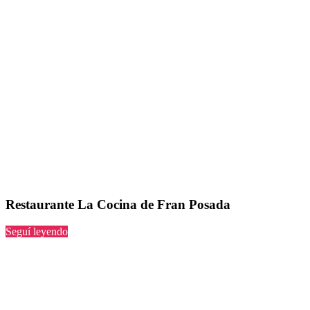
Restaurante La Cocina de Fran Posada
“La
Seguí leyendo
Cocina
de
Fran
Posada”