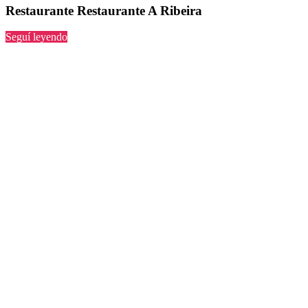
Restaurante Restaurante A Ribeira
“Restaurante
Seguí leyendo
A
Ribeira”