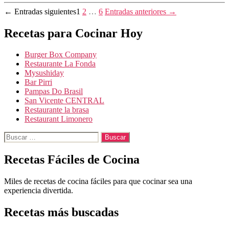
Paginación
←
Entradas
siguientes
1
2
…
6
Entradas
anteriores
→
de
Recetas para Cocinar Hoy
entradas
Burger Box Company
Restaurante La Fonda
Mysushiday
Bar Pirri
Pampas Do Brasil
San Vicente CENTRAL
Restaurante la brasa
Restaurant Limonero
Buscar:
Recetas Fáciles de Cocina
Miles de recetas de cocina fáciles para que cocinar sea una
experiencia divertida.
Recetas más buscadas