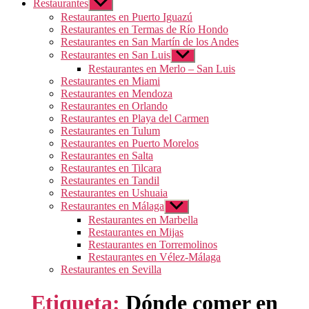
Restaurantes
Mostrar
el
Restaurantes en Puerto Iguazú
submenú
Restaurantes en Termas de Río Hondo
Restaurantes en San Martín de los Andes
Restaurantes en San Luis
Mostrar
el
Restaurantes en Merlo – San Luis
submenú
Restaurantes en Miami
Restaurantes en Mendoza
Restaurantes en Orlando
Restaurantes en Playa del Carmen
Restaurantes en Tulum
Restaurantes en Puerto Morelos
Restaurantes en Salta
Restaurantes en Tilcara
Restaurantes en Tandil
Restaurantes en Ushuaia
Restaurantes en Málaga
Mostrar
el
Restaurantes en Marbella
submenú
Restaurantes en Mijas
Restaurantes en Torremolinos
Restaurantes en Vélez-Málaga
Restaurantes en Sevilla
Etiqueta:
Dónde comer en