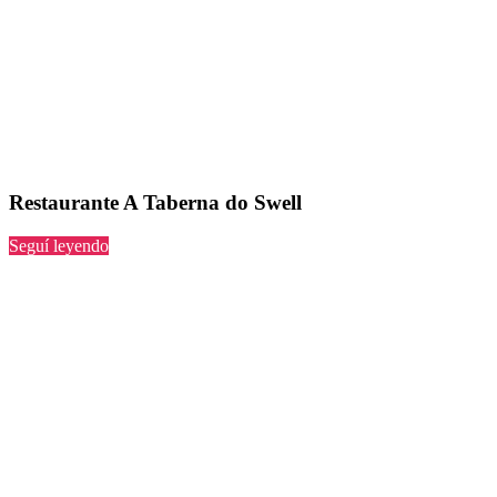
Restaurante A Taberna do Swell
“A
Seguí leyendo
Taberna
do
Swell”