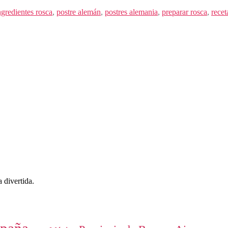
ngredientes rosca
,
postre alemán
,
postres alemania
,
preparar rosca
,
recet
 divertida.