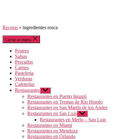
Recetas
»
ingredientes rosca
Cerrar el menú
Postres
Salsas
Pescados
Carnes
Pasteleria
Verduras
Cafeterías
Restaurantes
Mostrar
el
Restaurantes en Puerto Iguazú
submenú
Restaurantes en Termas de Río Hondo
Restaurantes en San Martín de los Andes
Restaurantes en San Luis
Mostrar
el
Restaurantes en Merlo – San Luis
submenú
Restaurantes en Miami
Restaurantes en Mendoza
Restaurantes en Orlando