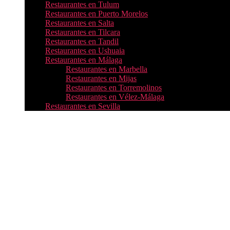
Restaurantes en Tulum
Restaurantes en Puerto Morelos
Restaurantes en Salta
Restaurantes en Tilcara
Restaurantes en Tandil
Restaurantes en Ushuaia
Restaurantes en Málaga
Restaurantes en Marbella
Restaurantes en Mijas
Restaurantes en Torremolinos
Restaurantes en Vélez-Málaga
Restaurantes en Sevilla