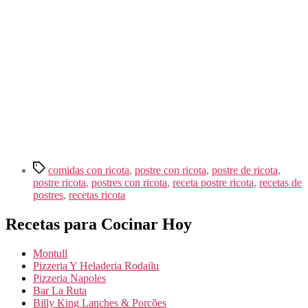
Etiquetas
comidas con ricota
,
postre con ricota
,
postre de ricota
,
postre ricota
,
postres con ricota
,
receta postre ricota
,
recetas de
postres
,
recetas ricota
Recetas para Cocinar Hoy
Montull
Pizzeria Y Heladeria Rodailu
Pizzeria Napoles
Bar La Ruta
Billy King Lanches & Porcões