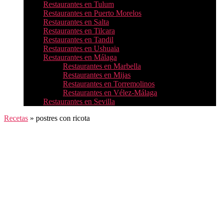
Restaurantes en Tulum
Restaurantes en Puerto Morelos
Restaurantes en Salta
Restaurantes en Tilcara
Restaurantes en Tandil
Restaurantes en Ushuaia
Restaurantes en Málaga
Restaurantes en Marbella
Restaurantes en Mijas
Restaurantes en Torremolinos
Restaurantes en Vélez-Málaga
Restaurantes en Sevilla
Recetas
»
postres con ricota