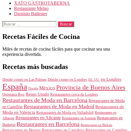
XATO GASTROTABERNA
Restaurante Melao
Dionisio Ballester
Buscar:
Recetas Fáciles de Cocina
Miles de recetas de cocina fáciles para que cocinar sea una
experiencia divertida.
Recetas más buscadas
en Londres
Dónde comer en Londres
Dónde comer en Las Palmas
EE. UU.
España
Provincia de Buenos Aires
México
Florida
Reino Unido
Quintana Roo
Restaurantes cerca de Londres
Restaurantes de Moda en Barcelona
Restaurantes de Moda
Restaurantes de Moda en Madrid
Restaurantes de
en Castellón
Moda en Valencia
Restaurantes de Moda en Valladolid
Restaurantes en
Restaurantes en Alicante
Restaurantes en
Albacete
Restaurantes en Asturias
Restaurantes en Barcelona
Badajoz
Restaurantes en Bizkaia
Restaurantes en Burgos
Restaurantes en Cantabria
Restaurantes en Castellón