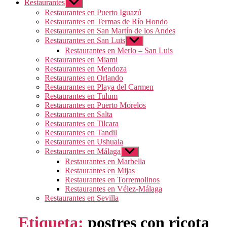
Restaurantes
Mostrar
el
Restaurantes en Puerto Iguazú
submenú
Restaurantes en Termas de Río Hondo
Restaurantes en San Martín de los Andes
Restaurantes en San Luis
Mostrar
el
Restaurantes en Merlo – San Luis
submenú
Restaurantes en Miami
Restaurantes en Mendoza
Restaurantes en Orlando
Restaurantes en Playa del Carmen
Restaurantes en Tulum
Restaurantes en Puerto Morelos
Restaurantes en Salta
Restaurantes en Tilcara
Restaurantes en Tandil
Restaurantes en Ushuaia
Restaurantes en Málaga
Mostrar
el
Restaurantes en Marbella
submenú
Restaurantes en Mijas
Restaurantes en Torremolinos
Restaurantes en Vélez-Málaga
Restaurantes en Sevilla
Etiqueta:
postres con ricota