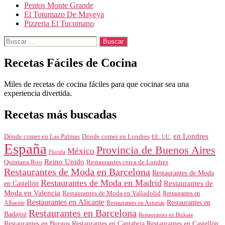
Pentos Monte Grande
El Totumazo De Mayeya
Pizzeria El Tucumano
Buscar:
Recetas Fáciles de Cocina
Miles de recetas de cocina fáciles para que cocinar sea una
experiencia divertida.
Recetas más buscadas
en Londres
Dónde comer en Londres
Dónde comer en Las Palmas
EE. UU.
España
Provincia de Buenos Aires
México
Florida
Reino Unido
Quintana Roo
Restaurantes cerca de Londres
Restaurantes de Moda en Barcelona
Restaurantes de Moda
Restaurantes de Moda en Madrid
Restaurantes de
en Castellón
Moda en Valencia
Restaurantes de Moda en Valladolid
Restaurantes en
Restaurantes en Alicante
Restaurantes en
Albacete
Restaurantes en Asturias
Restaurantes en Barcelona
Badajoz
Restaurantes en Bizkaia
Restaurantes en Burgos
Restaurantes en Cantabria
Restaurantes en Castellón