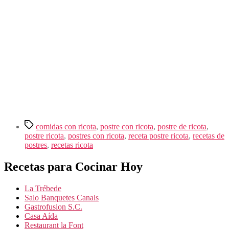
Etiquetas
comidas con ricota
,
postre con ricota
,
postre de ricota
,
postre ricota
,
postres con ricota
,
receta postre ricota
,
recetas de
postres
,
recetas ricota
Recetas para Cocinar Hoy
La Trébede
Salo Banquetes Canals
Gastrofusion S.C.
Casa Aída
Restaurant la Font