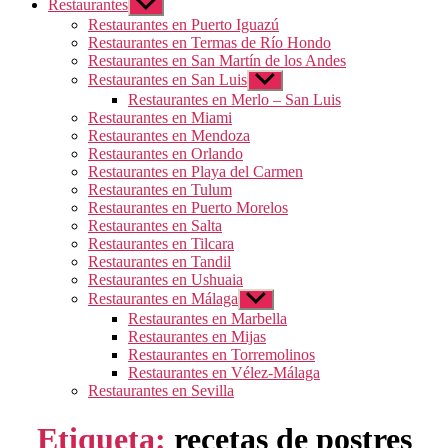
Restaurantes
Mostrar
el
Restaurantes en Puerto Iguazú
submenú
Restaurantes en Termas de Río Hondo
Restaurantes en San Martín de los Andes
Restaurantes en San Luis
Mostrar
el
Restaurantes en Merlo – San Luis
submenú
Restaurantes en Miami
Restaurantes en Mendoza
Restaurantes en Orlando
Restaurantes en Playa del Carmen
Restaurantes en Tulum
Restaurantes en Puerto Morelos
Restaurantes en Salta
Restaurantes en Tilcara
Restaurantes en Tandil
Restaurantes en Ushuaia
Restaurantes en Málaga
Mostrar
el
Restaurantes en Marbella
submenú
Restaurantes en Mijas
Restaurantes en Torremolinos
Restaurantes en Vélez-Málaga
Restaurantes en Sevilla
Etiqueta:
recetas de postres