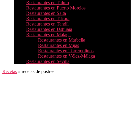
Restaurantes en Tulum
Restaurantes en Puerto Morelos
Restaurantes en Salta
Restaurantes en Tilcara
Restaurantes en Tandil
Restaurantes en Ushuaia
Restaurantes en Málaga
Restaurantes en Marbella
Restaurantes en Mijas
Restaurantes en Torremolinos
Restaurantes en Vélez-Málaga
Restaurantes en Sevilla
Recetas
»
recetas de postres