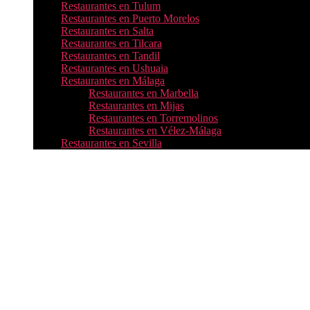
Restaurantes en Tulum
Restaurantes en Puerto Morelos
Restaurantes en Salta
Restaurantes en Tilcara
Restaurantes en Tandil
Restaurantes en Ushuaia
Restaurantes en Málaga
Restaurantes en Marbella
Restaurantes en Mijas
Restaurantes en Torremolinos
Restaurantes en Vélez-Málaga
Restaurantes en Sevilla