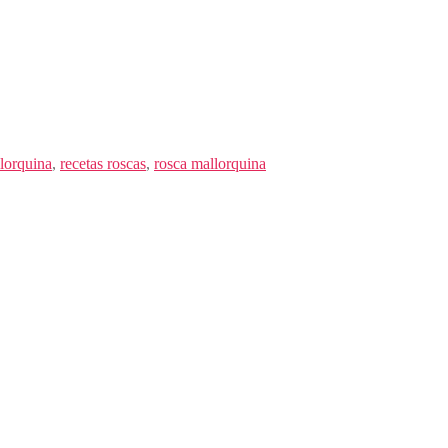
llorquina
,
recetas roscas
,
rosca mallorquina