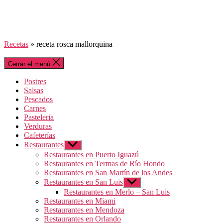
Recetas
»
receta rosca mallorquina
Cerrar el menú
Postres
Salsas
Pescados
Carnes
Pasteleria
Verduras
Cafeterías
Restaurantes
Mostrar
el
Restaurantes en Puerto Iguazú
submenú
Restaurantes en Termas de Río Hondo
Restaurantes en San Martín de los Andes
Restaurantes en San Luis
Mostrar
el
Restaurantes en Merlo – San Luis
submenú
Restaurantes en Miami
Restaurantes en Mendoza
Restaurantes en Orlando