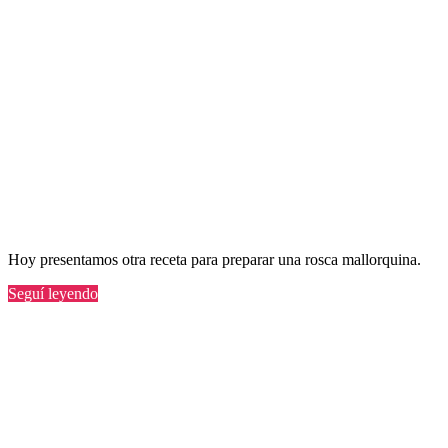
Hoy presentamos otra receta para preparar una rosca mallorquina.
“Receta
Seguí leyendo
para
preparar
una
rosca
mallorquina”