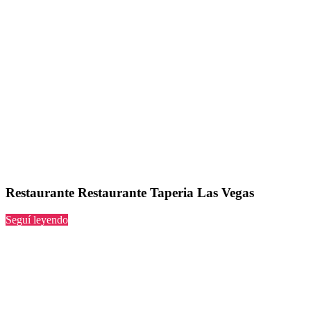
Restaurante Restaurante Taperia Las Vegas
“Restaurante
Seguí leyendo
Taperia
Las
Vegas”