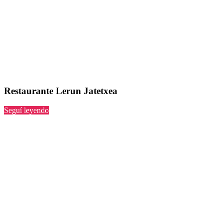
Restaurante Lerun Jatetxea
“Lerun
Seguí leyendo
Jatetxea”