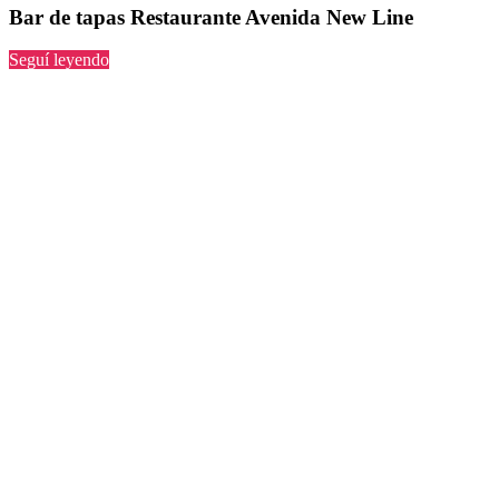
Bar de tapas Restaurante Avenida New Line
“Restaurante
Seguí leyendo
Avenida
New
Line”