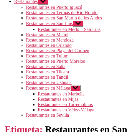
Restaurantes
Mostrar
el
Restaurantes en Puerto Iguazú
submenú
Restaurantes en Termas de Río Hondo
Restaurantes en San Martín de los Andes
Restaurantes en San Luis
Mostrar
el
Restaurantes en Merlo – San Luis
submenú
Restaurantes en Miami
Restaurantes en Mendoza
Restaurantes en Orlando
Restaurantes en Playa del Carmen
Restaurantes en Tulum
Restaurantes en Puerto Morelos
Restaurantes en Salta
Restaurantes en Tilcara
Restaurantes en Tandil
Restaurantes en Ushuaia
Restaurantes en Málaga
Mostrar
el
Restaurantes en Marbella
submenú
Restaurantes en Mijas
Restaurantes en Torremolinos
Restaurantes en Vélez-Málaga
Restaurantes en Sevilla
Etiqueta:
Restaurantes en San