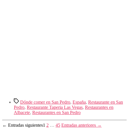
Etiquetas
Dónde comer en San Pedro
,
España
,
Restaurante en San
Pedro
,
Restaurante Taperia Las Vegas
,
Restaurantes en
Albacete
,
Restaurantes en San Pedro
Paginación
←
Entradas
siguientes
1
2
…
45
Entradas
anteriores
→