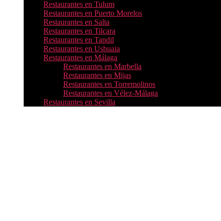
Restaurantes en Tulum
Restaurantes en Puerto Morelos
Restaurantes en Salta
Restaurantes en Tilcara
Restaurantes en Tandil
Restaurantes en Ushuaia
Restaurantes en Málaga
Restaurantes en Marbella
Restaurantes en Mijas
Restaurantes en Torremolinos
Restaurantes en Vélez-Málaga
Restaurantes en Sevilla