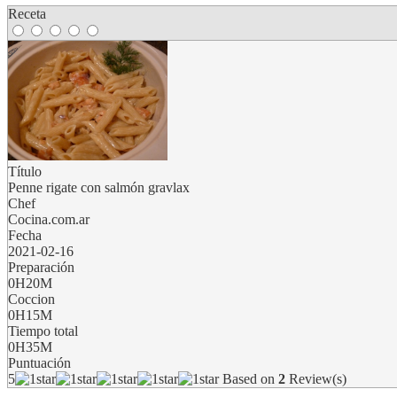
Receta
Título
Penne rigate con salmón gravlax
Chef
Cocina.com.ar
Fecha
2021-02-16
Preparación
0H20M
Coccion
0H15M
Tiempo total
0H35M
Puntuación
5
Based on
2
Review(s)