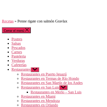
Recetas
»
Penne rigate con salmón Gravlax
Cerrar el menú
Postres
Salsas
Pescados
Carnes
Pasteleria
Verduras
Cafeterías
Restaurantes
Mostrar
el
Restaurantes en Puerto Iguazú
submenú
Restaurantes en Termas de Río Hondo
Restaurantes en San Martín de los Andes
Restaurantes en San Luis
Mostrar
el
Restaurantes en Merlo – San Luis
submenú
Restaurantes en Miami
Restaurantes en Mendoza
Restaurantes en Orlando