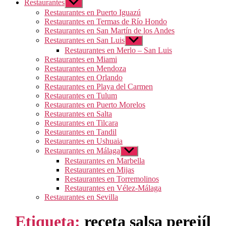
Restaurantes
Mostrar
el
Restaurantes en Puerto Iguazú
submenú
Restaurantes en Termas de Río Hondo
Restaurantes en San Martín de los Andes
Restaurantes en San Luis
Mostrar
el
Restaurantes en Merlo – San Luis
submenú
Restaurantes en Miami
Restaurantes en Mendoza
Restaurantes en Orlando
Restaurantes en Playa del Carmen
Restaurantes en Tulum
Restaurantes en Puerto Morelos
Restaurantes en Salta
Restaurantes en Tilcara
Restaurantes en Tandil
Restaurantes en Ushuaia
Restaurantes en Málaga
Mostrar
el
Restaurantes en Marbella
submenú
Restaurantes en Mijas
Restaurantes en Torremolinos
Restaurantes en Vélez-Málaga
Restaurantes en Sevilla
Etiqueta:
receta salsa perejíl