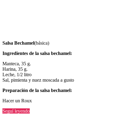
Salsa Bechamel
(básica)
Ingredientes de la salsa bechamel:
Manteca, 35 g.
Harina, 35 g.
Leche, 1/2 litro
Sal, pimienta y nuez moscada a gusto
Preparación de la salsa bechamel:
Hacer un Roux
“Receta
Seguí leyendo
de
salsa
bechamel”