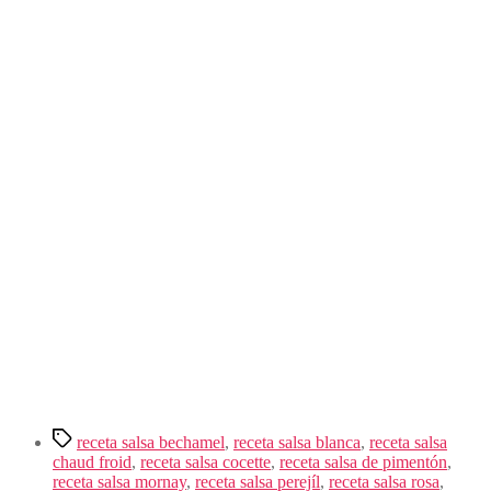
Etiquetas
receta salsa bechamel
,
receta salsa blanca
,
receta salsa
chaud froid
,
receta salsa cocette
,
receta salsa de pimentón
,
receta salsa mornay
,
receta salsa perejíl
,
receta salsa rosa
,