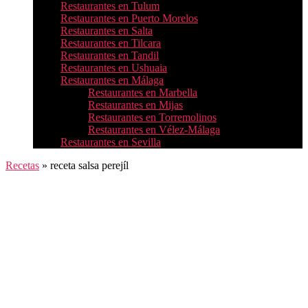
Restaurantes en Tulum
Restaurantes en Puerto Morelos
Restaurantes en Salta
Restaurantes en Tilcara
Restaurantes en Tandil
Restaurantes en Ushuaia
Restaurantes en Málaga
Restaurantes en Marbella
Restaurantes en Mijas
Restaurantes en Torremolinos
Restaurantes en Vélez-Málaga
Restaurantes en Sevilla
Recetas
»
receta salsa perejíl