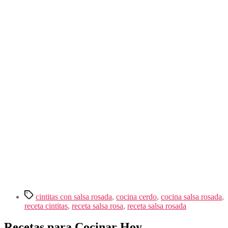
Etiquetas
cintitas con salsa rosada
,
cocina cerdo
,
cocina salsa rosada
,
receta cintitas
,
receta salsa rosa
,
receta salsa rosada
Recetas para Cocinar Hoy