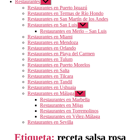
Restaurantes
Mostrar
el
Restaurantes en Puerto Iguazú
submenú
Restaurantes en Termas de Río Hondo
Restaurantes en San Martín de los Andes
Restaurantes en San Luis
Mostrar
el
Restaurantes en Merlo – San Luis
submenú
Restaurantes en Miami
Restaurantes en Mendoza
Restaurantes en Orlando
Restaurantes en Playa del Carmen
Restaurantes en Tulum
Restaurantes en Puerto Morelos
Restaurantes en Salta
Restaurantes en Tilcara
Restaurantes en Tandil
Restaurantes en Ushuaia
Restaurantes en Málaga
Mostrar
el
Restaurantes en Marbella
submenú
Restaurantes en Mijas
Restaurantes en Torremolinos
Restaurantes en Vélez-Málaga
Restaurantes en Sevilla
Etiqueta:
receta salsa rosa