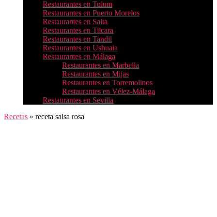
Restaurantes en Tulum
Restaurantes en Puerto Morelos
Restaurantes en Salta
Restaurantes en Tilcara
Restaurantes en Tandil
Restaurantes en Ushuaia
Restaurantes en Málaga
Restaurantes en Marbella
Restaurantes en Mijas
Restaurantes en Torremolinos
Restaurantes en Vélez-Málaga
Restaurantes en Sevilla
Recetas
»
receta salsa rosa