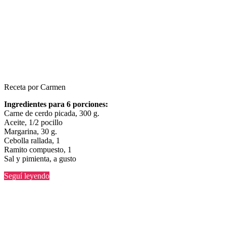
Receta por Carmen
Ingredientes para 6 porciones:
Carne de cerdo picada, 300 g.
Aceite, 1/2 pocillo
Margarina, 30 g.
Cebolla rallada, 1
Ramito compuesto, 1
Sal y pimienta, a gusto
“Cintitas
Seguí leyendo
con
salsa
rosada”