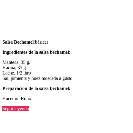
Salsa Bechamel
(básica)
Ingredientes de la salsa bechamel:
Manteca, 35 g.
Harina, 35 g.
Leche, 1/2 litro
Sal, pimienta y nuez moscada a gusto
Preparación de la salsa bechamel:
Hacer un Roux
“Receta
Seguí leyendo
de
salsa
bechamel”