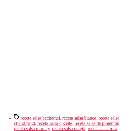
Etiquetas
receta salsa bechamel
,
receta salsa blanca
,
receta salsa
chaud froid
,
receta salsa cocette
,
receta salsa de pimentón
,
receta salsa mornay
,
receta salsa perejíl
,
receta salsa rosa
,